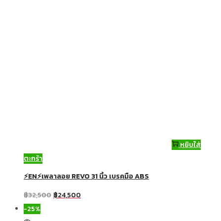
หยิบใส่
ตะกร้า
⚡EN⚡เพลาลอย REVO 31 นิ้ว เบรคมือ ABS
฿
32,500
฿
24,500
-25%