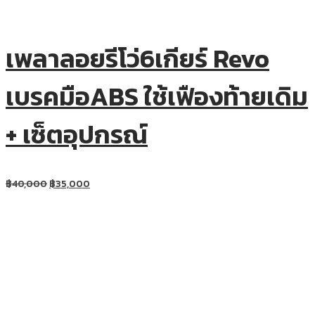
เพลาลอยรีโว่6เกียร์ Revo
เบรคมือABS ใช้เฟืองท้ายเดิม
+ เซ็ตอุปกรณ์
฿
40,000
฿
35,000