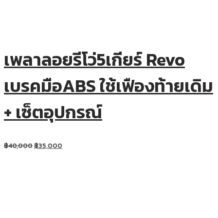
เพลาลอยรีโว่5เกียร์ Revo
เบรคมือABS ใช้เฟืองท้ายเดิม
+ เซ็ตอุปกรณ์
฿
40,000
฿
35,000