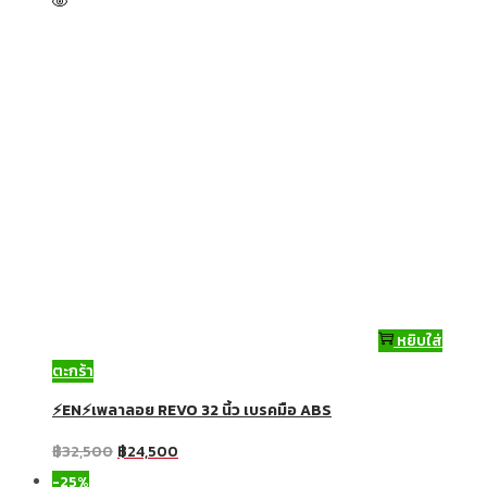
หยิบใส่
ตะกร้า
⚡EN⚡เพลาลอย REVO 32 นิ้ว เบรคมือ ABS
฿
32,500
฿
24,500
-25%