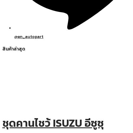
@en_autopart
สินค้าล่าสุด
ชุดคานไชว้ ISUZU อีซูซุ