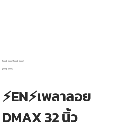
⚡EN⚡เพลาลอย
DMAX 32 นิ้ว