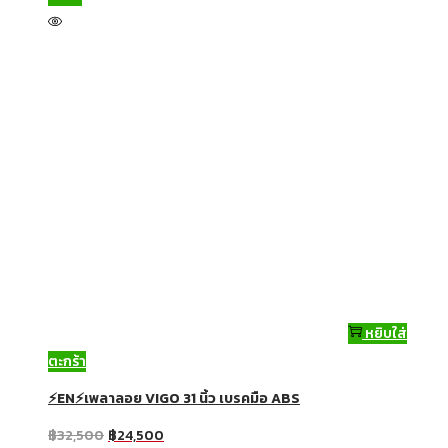
หยิบใส่
ตะกร้า
⚡EN⚡เพลาลอย VIGO 31 นิ้ว เบรคมือ ABS
฿
32,500
฿
24,500