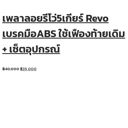
เพลาลอยรีโว่5เกียร์ Revo
เบรคมือABS ใช้เฟืองท้ายเดิม
+ เซ็ตอุปกรณ์
฿
40,000
฿
35,000