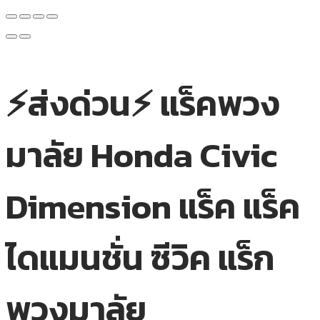
⚡ส่งด่วน⚡ แร็คพวง
มาลัย Honda Civic
Dimension แร็ค แร็ค
ไดแมนชั่น ซีวิค แร็ก
พวงมาลัย