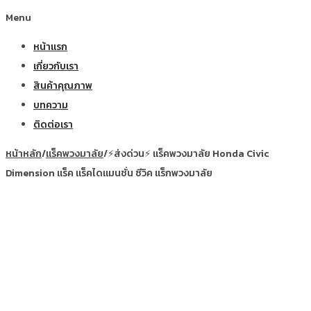
Menu
หน้าแรก
เกี่ยวกับเรา
สินค้าคุณภาพ
บทความ
ติดต่อเรา
หน้าหลัก
/
แร็คพวงมาลัย
/
⚡ส่งด่วน⚡ แร็คพวงมาลัย Honda Civic
Dimension แร็ค แร็คไดแมนชั่น ซีวิค แร็กพวงมาลัย