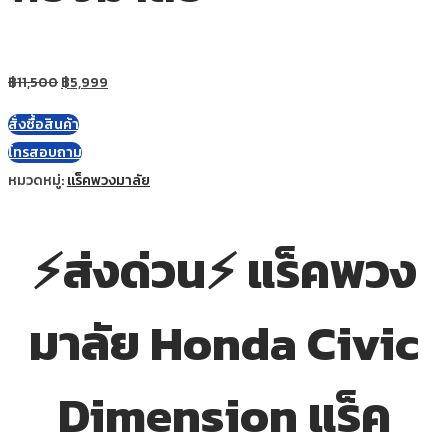
฿
11,500
฿
5,999
สั่งซื้อสินค้า
โทรสอบถาม
หมวดหมู่:
แร็คพวงมาลัย
⚡ส่งด่วน⚡ แร็คพวง
มาลัย Honda Civic
Dimension แร็ค