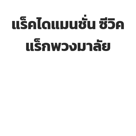
แร็คไดแมนชั่น ซีวิค
แร็กพวงมาลัย