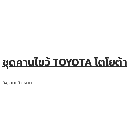
ชุดคานไขว้ TOYOTA โตโยต้า
฿
4,500
฿
3,600