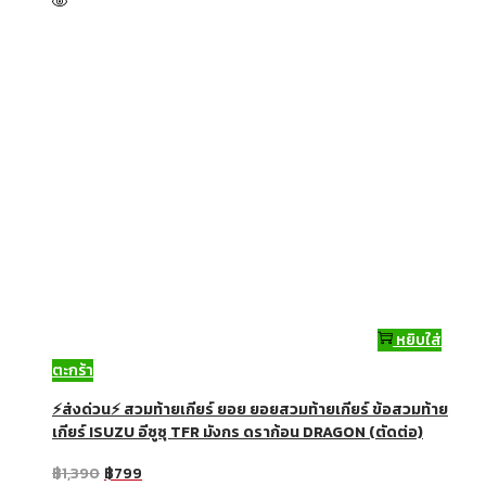
หยิบใส่
ตะกร้า
⚡ส่งด่วน⚡ สวมท้ายเกียร์ ยอย ยอยสวมท้ายเกียร์ ข้อสวมท้าย
เกียร์ ISUZU อีซูซุ TFR มังกร ดราก้อน DRAGON (ตัดต่อ)
฿
1,390
฿
799