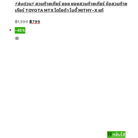
⚡ส่งด่วน⚡ สวมท้ายเกียร์ ยอย ยอยสวมท้ายเกียร์ ข้อสวมท้าย
เกียร์ TOYOTA MTX โตโยต้า ไมตี้ MITHY-X แท้
฿
1,399
฿
799
-43%
หยิบใส่