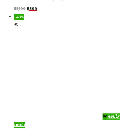
฿
1,199
฿
599
-43%
หยิบใส่
ตะกร้า