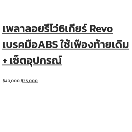
เพลาลอยรีโว่6เกียร์ Revo
เบรคมือABS ใช้เฟืองท้ายเดิม
+ เซ็ตอุปกรณ์
฿
40,000
฿
35,000