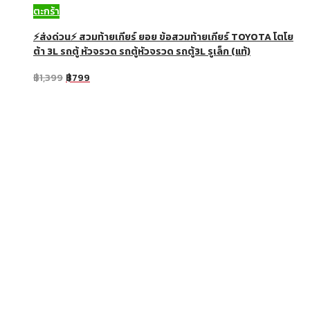
ตะกร้า
⚡ส่งด่วน⚡ สวมท้ายเกียร์ ยอย ข้อสวมท้ายเกียร์ TOYOTA โตโย
ต้า 3L รถตู้ หัวจรวด รถตู้หัวจรวด รถตู้3L รูเล็ก (แท้)
฿
1,399
฿
799