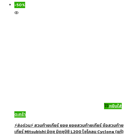
-50%
หยิบใส่
ตะกร้า
⚡ส่งด่วน⚡ สวมท้ายเกียร์ ยอย ยอยสวมท้ายเกียร์ ข้อสวมท้าย
เกียร์ Mitsubishi มิตซู มิตซูบิชิ L200 ไซโคลน Cyclone (แท้)