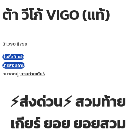
ต้า วีโก้ VIGO (แท้)
฿
1,390
฿
799
สั่งซื้อสินค้า
โทรสอบถาม
หมวดหมู่:
สวมท้ายเกียร์
⚡ส่งด่วน⚡ สวมท้าย
เกียร์ ยอย ยอยสวม