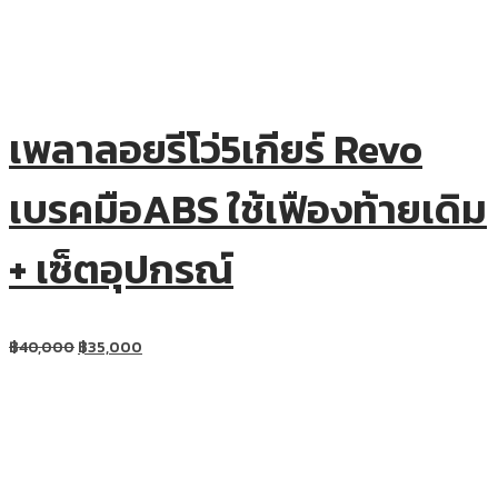
เพลาลอยรีโว่5เกียร์ Revo
เบรคมือABS ใช้เฟืองท้ายเดิม
+ เซ็ตอุปกรณ์
฿
40,000
฿
35,000