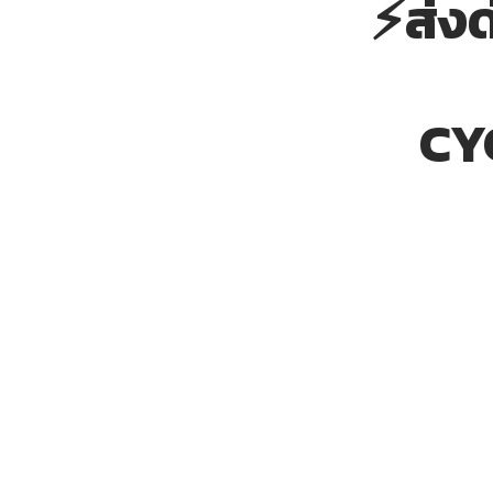
⚡ส่งด
CY