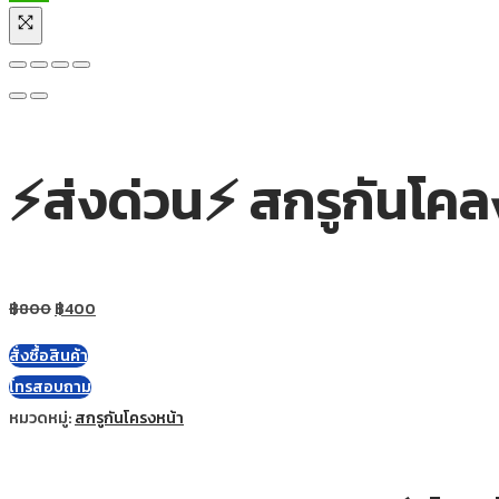
⚡ส่งด่วน⚡ สกรูกันโค
฿
800
฿
400
สั่งซื้อสินค้า
โทรสอบถาม
หมวดหมู่:
สกรูกันโครงหน้า