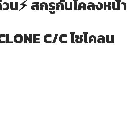
่วน⚡ สกรูกันโคลงหน้า
CLONE C/C ไซโคลน