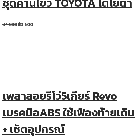
ชุดคานไขว้ TOYOTA โตโยต้า
฿
4,500
฿
3,600
เพลาลอยรีโว่5เกียร์ Revo
เบรคมือABS ใช้เฟืองท้ายเดิม
+ เซ็ตอุปกรณ์