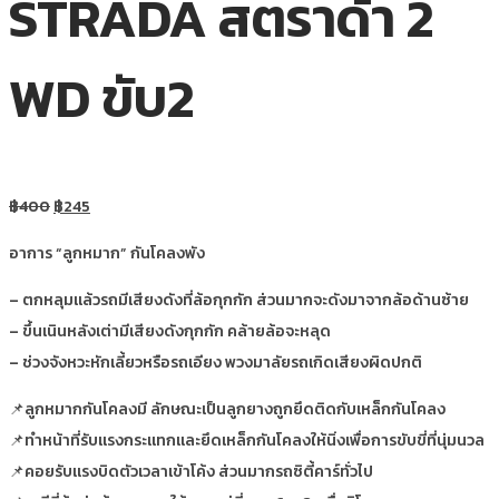
STRADA สตราด้า 2
WD ขับ2
฿
400
฿
245
อาการ “ลูกหมาก” กันโคลงพัง
– ตกหลุมแล้วรถมีเสียงดังที่ล้อกุกกัก ส่วนมากจะดังมาจากล้อด้านซ้าย
– ขึ้นเนินหลังเต่ามีเสียงดังกุกกัก คล้ายล้อจะหลุด
– ช่วงจังหวะหักเลี้ยวหรือรถเอียง พวงมาลัยรถเกิดเสียงผิดปกติ
📌ลูกหมากกันโคลงมี ลักษณะเป็นลูกยางถูกยึดติดกับเหล็กกันโคลง
📌ทำหน้าที่รับแรงกระแทกและยึดเหล็กกันโคลงให้นิ่งเพื่อการขับขี่ที่นุ่มนวล
📌คอยรับแรงบิดตัวเวลาเข้าโค้ง ส่วนมากรถซิตี้คาร์ทั่วไป