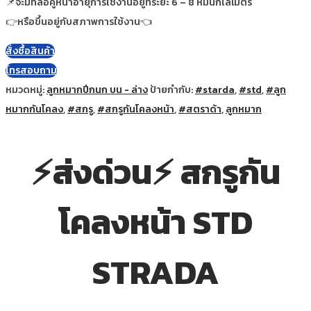
📌จะมีที่ล้อคู่หน้าอายุการใช้งานอยู่ที่ระยะ 6 – 8 หมื่นกิโลเมตร
👉หรือขึ้นอยู่กับสภาพการใช้งาน👈
สั่งซื้อสินค้า
โทรสอบถาม
หมวดหมู่:
ลูกหมากปีกนก บน - ล่าง
ป้ายกำกับ:
#starda
,
#std
,
#ลูก
หมากกันโคลง
,
#สกรู
,
#สกรูกันโคลงหน้า
,
#สตราด้า
,
ลูกหมาก
⚡ส่งด่วน⚡ สกรูกัน
โคลงหน้า STD
STRADA