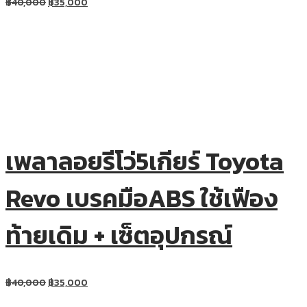
฿
40,000
฿
35,000
เพลาลอยรีโว่5เกียร์ Toyota
Revo เบรคมือABS ใช้เฟือง
ท้ายเดิม + เซ็ตอุปกรณ์
฿
40,000
฿
35,000