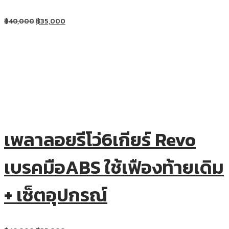
฿
40,000
฿
35,000
เพลาลอยรีโว่6เกียร์ Revo
เบรคมือABS ใช้เฟืองท้ายเดิม
+ เซ็ตอุปกรณ์