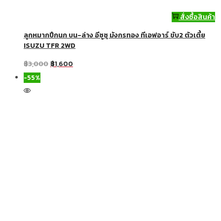
สั่งซื้อสินค้า
ลูกหมากปีกนก บน-ล่าง อีซูซุ มังกรทอง ทีเอฟอาร์ ขับ2 ตัวเตี้ย
ISUZU TFR 2WD
฿
3,000
฿
1,600
-55%