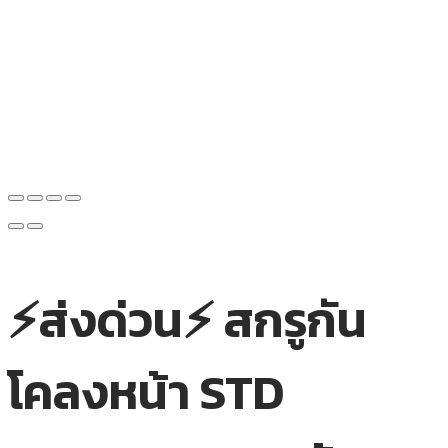
⚡ส่งด่วน⚡ สกรูกัน
โคลงหน้า STD