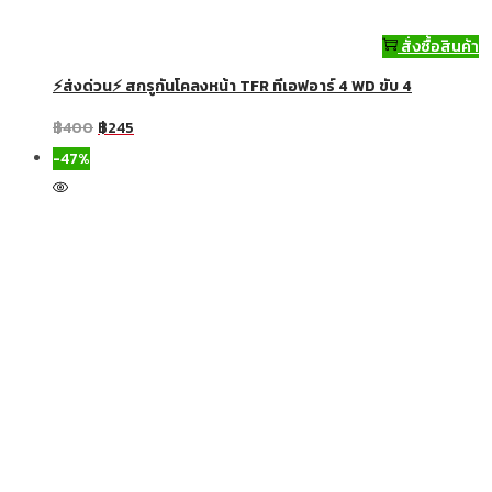
สั่งซื้อสินค้า
⚡ส่งด่วน⚡ สกรูกันโคลงหน้า TFR ทีเอฟอาร์ 4 WD ขับ 4
฿
400
฿
245
-47%