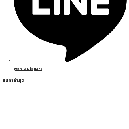
@en_autopart
สินค้าล่าสุด