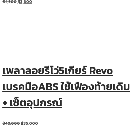
฿
4,500
฿
3,600
เพลาลอยรีโว่5เกียร์ Revo
เบรคมือABS ใช้เฟืองท้ายเดิม
+ เซ็ตอุปกรณ์
฿
40,000
฿
35,000