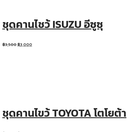
ชุดคานไชว้ ISUZU อีซูซุ
฿
3,500
฿
3,000
ชุดคานไขว้ TOYOTA โตโยต้า