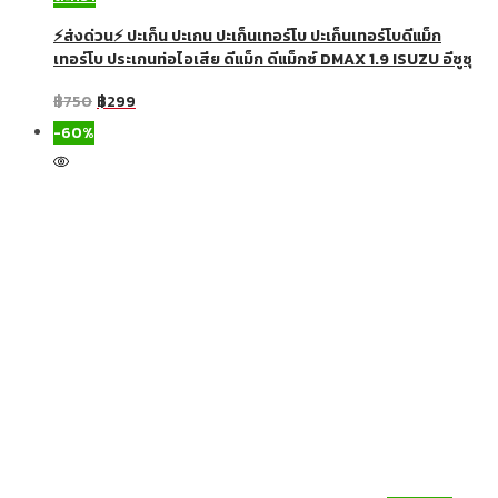
⚡ส่งด่วน⚡ ปะเก็น ปะเกน ปะเก็นเทอร์โบ ปะเก็นเทอร์โบดีแม็ก
เทอร์โบ ประเกนท่อไอเสีย ดีแม็ก ดีแม็กซ์ DMAX 1.9 ISUZU อีซูซุ
฿
750
฿
299
-60%