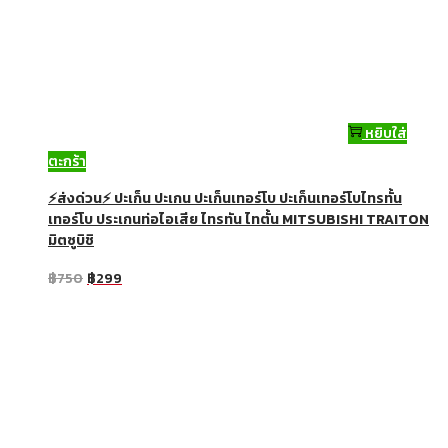
หยิบใส่
ตะกร้า
⚡ส่งด่วน⚡ ปะเก็น ปะเกน ปะเก็นเทอร์โบ ปะเก็นเทอร์โบไทรทั้น
เทอร์โบ ประเกนท่อไอเสีย ไทรทัน ไทตั้น MITSUBISHI TRAITON
มิตซูบิชิ
฿
750
฿
299