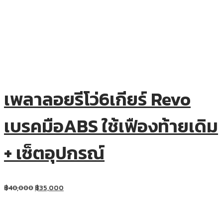
เพลาลอยรีโว่6เกียร์ Revo
เบรคมือABS ใช้เฟืองท้ายเดิม
+ เซ็ตอุปกรณ์
฿
40,000
฿
35,000