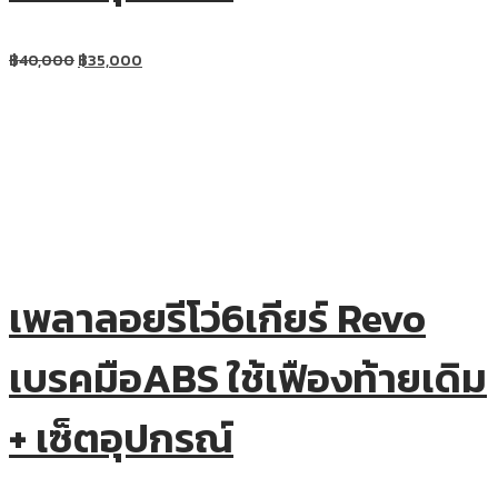
฿
40,000
฿
35,000
เพลาลอยรีโว่6เกียร์ Revo
เบรคมือABS ใช้เฟืองท้ายเดิม
+ เซ็ตอุปกรณ์