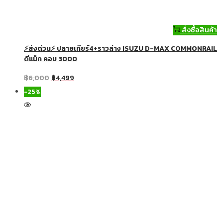
สั่งซื้อสินค้า
⚡ส่งด่วน⚡ ปลายเกียร์4+ราวล่าง ISUZU D-MAX COMMONRAIL
ดีแม็ก คอม 3000
฿
6,000
฿
4,499
-25%