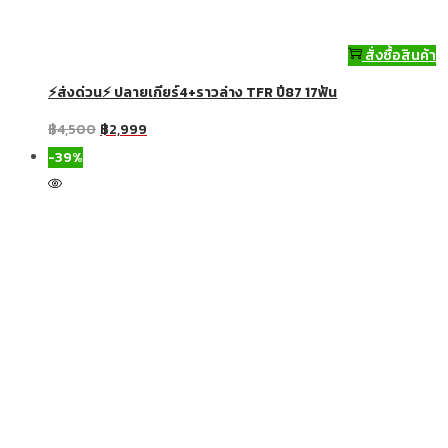
สั่งซื้อสินค้า
⚡ส่งด่วน⚡ ปลายเกียร์4+ราวล่าง TFR ปี87 17ฟัน
฿
4,500
฿
2,999
-39%