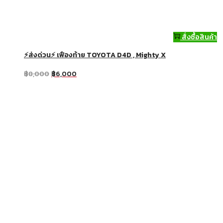
สั่งซื้อสินค้า
⚡ส่งด่วน⚡ เฟืองท้าย TOYOTA D4D , Mighty X
฿
8,000
฿
6,000