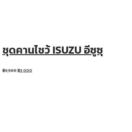
ชุดคานไชว้ ISUZU อีซูซุ
฿
3,500
฿
3,000