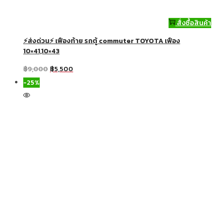
สั่งซื้อสินค้า
⚡ส่งด่วน⚡ เฟืองท้าย รถตู้ commuter TOYOTA เฟือง
10×41,10×43
฿
9,000
฿
5,500
-25%