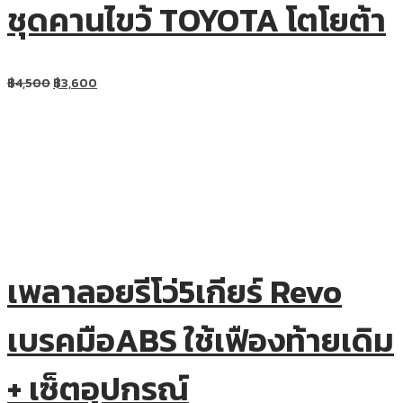
ชุดคานไขว้ TOYOTA โตโยต้า
฿
4,500
฿
3,600
เพลาลอยรีโว่5เกียร์ Revo
เบรคมือABS ใช้เฟืองท้ายเดิม
+ เซ็ตอุปกรณ์