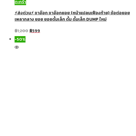
ตะกร้า
⚡ส่งด่วน⚡ ขาอ๊อก ขาอ๊อกยอย (หน้าแปลนเฟืองท้าย) ข้อต่อยอย
เพลากลาง ยอย ยอยดั้มเล็ก ดั้ม ดั้มเล็ก DUMP ใหม่
฿
1,200
฿
599
-50%