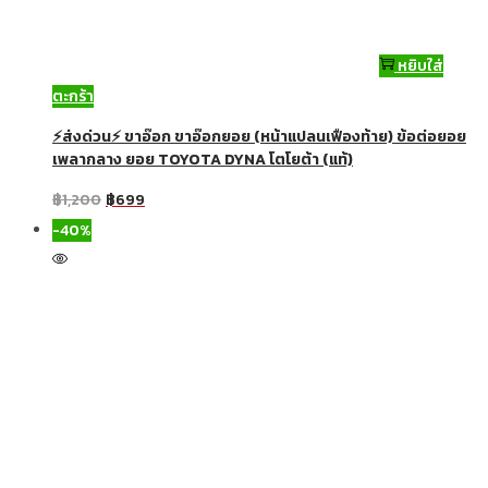
หยิบใส่
ตะกร้า
⚡ส่งด่วน⚡ ขาอ๊อก ขาอ๊อกยอย (หน้าแปลนเฟืองท้าย) ข้อต่อยอย
เพลากลาง ยอย TOYOTA DYNA โตโยต้า (แท้)
฿
1,200
฿
699
-40%