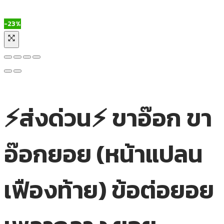
-23%
⚡ส่งด่วน⚡ ขาอ๊อก ขา
อ๊อกยอย (หน้าแปลน
เฟืองท้าย) ข้อต่อยอย