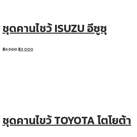
ชุดคานไชว้ ISUZU อีซูซุ
฿
3,500
฿
3,000
ชุดคานไขว้ TOYOTA โตโยต้า