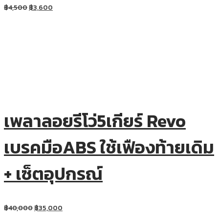
฿
4,500
฿
3,600
เพลาลอยรีโว่5เกียร์ Revo
เบรคมือABS ใช้เฟืองท้ายเดิม
+ เซ็ตอุปกรณ์
฿
40,000
฿
35,000