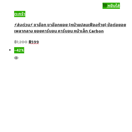
หยิบใส่
ตะกร้า
⚡ส่งด่วน⚡ ขาอ๊อก ขาอ๊อกยอย (หน้าแปลนเฟืองท้าย) ข้อต่อยอย
เพลากลาง ยอยคาร์บอน คาร์บอน หน้าเล็ก Carbon
฿
1,200
฿
599
-42%