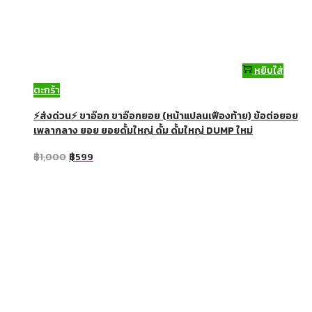
หยิบใส่
ตะกร้า
⚡ส่งด่วน⚡ ขาอ๊อก ขาอ๊อกยอย (หน้าแปลนเฟืองท้าย) ข้อต่อยอย
เพลากลาง ยอย ยอยดั้มใหญ่ ดั้ม ดั้มใหญ่ DUMP ใหม่
฿
1,000
฿
599