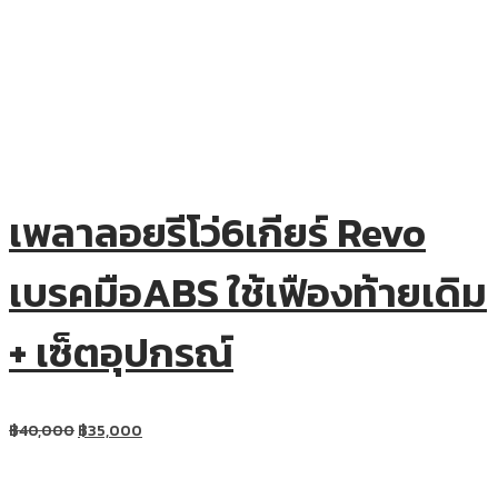
เพลาลอยรีโว่6เกียร์ Revo
เบรคมือABS ใช้เฟืองท้ายเดิม
+ เซ็ตอุปกรณ์
฿
40,000
฿
35,000