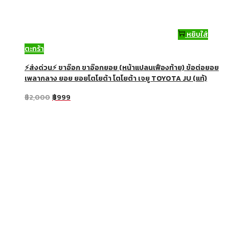
หยิบใส่
ตะกร้า
⚡ส่งด่วน⚡ ขาอ๊อก ขาอ๊อกยอย (หน้าแปลนเฟืองท้าย) ข้อต่อยอย
เพลากลาง ยอย ยอยโตโยต้า โตโยต้า เจยู TOYOTA JU (แท้)
฿
2,000
฿
999