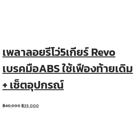
เพลาลอยรีโว่5เกียร์ Revo
เบรคมือABS ใช้เฟืองท้ายเดิม
+ เซ็ตอุปกรณ์
฿
40,000
฿
35,000