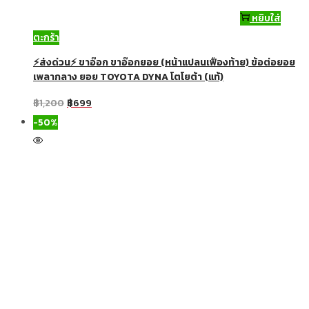
หยิบใส่
ตะกร้า
⚡ส่งด่วน⚡ ขาอ๊อก ขาอ๊อกยอย (หน้าแปลนเฟืองท้าย) ข้อต่อยอย
เพลากลาง ยอย TOYOTA DYNA โตโยต้า (แท้)
฿
1,200
฿
699
-50%