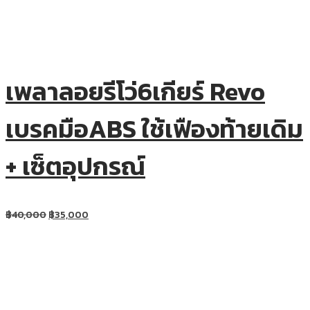
เพลาลอยรีโว่6เกียร์ Revo
เบรคมือABS ใช้เฟืองท้ายเดิม
+ เซ็ตอุปกรณ์
฿
40,000
฿
35,000