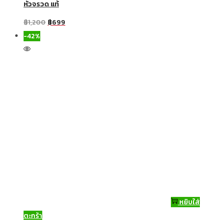
หัวจรวด แท้
฿
1,200
฿
699
-42%
หยิบใส่
ตะกร้า