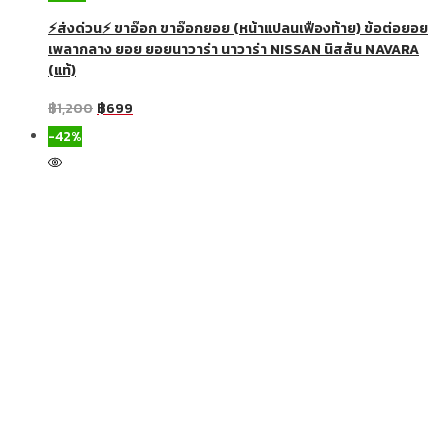
⚡ส่งด่วน⚡ ขาอ๊อก ขาอ๊อกยอย (หน้าแปลนเฟืองท้าย) ข้อต่อยอย
เพลากลาง ยอย ยอยนาวาร่า นาวาร่า NISSAN นิสสัน NAVARA
(แท้)
฿
1,200
฿
699
-42%