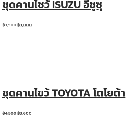
ชุดคานไชว้ ISUZU อีซูซุ
฿
3,500
฿
3,000
ชุดคานไขว้ TOYOTA โตโยต้า
฿
4,500
฿
3,600