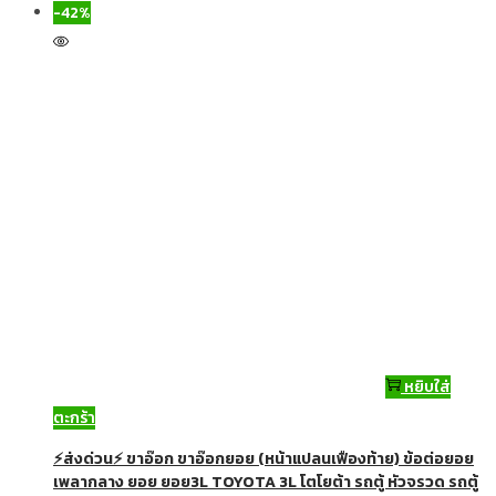
-42%
หยิบใส่
ตะกร้า
⚡ส่งด่วน⚡ ขาอ๊อก ขาอ๊อกยอย (หน้าแปลนเฟืองท้าย) ข้อต่อยอย
เพลากลาง ยอย ยอย3L TOYOTA 3L โตโยต้า รถตู้ หัวจรวด รถตู้