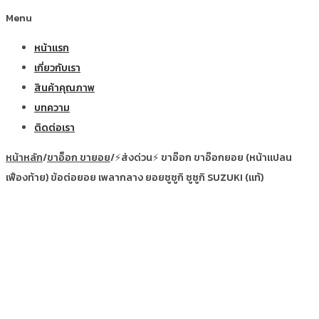
Menu
หน้าแรก
เกี่ยวกับเรา
สินค้าคุณภาพ
บทความ
ติดต่อเรา
หน้าหลัก
/
ขาอ็อก ขายอย
/
⚡ส่งด่วน⚡ ขาอ๊อก ขาอ๊อกยอย (หน้าแปลน
เฟืองท้าย) ข้อต่อยอย เพลากลาง ยอยซูซูกิ ซูซูกิ SUZUKI (แท้)