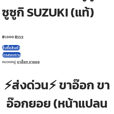
ซูซูกิ SUZUKI (แท้)
฿
1,000
฿
559
สั่งซื้อสินค้า
โทรสอบถาม
หมวดหมู่:
ขาอ็อก ขายอย
⚡ส่งด่วน⚡ ขาอ๊อก ขา
อ๊อกยอย (หน้าแปลน