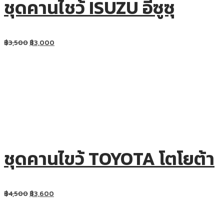
ชุดคานไชว้ ISUZU อีซูซุ
฿
3,500
฿
3,000
ชุดคานไขว้ TOYOTA โตโยต้า
฿
4,500
฿
3,600