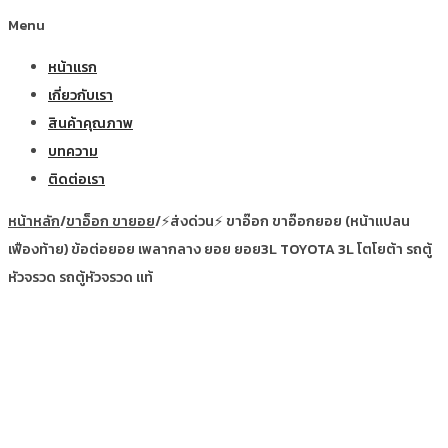
Menu
หน้าแรก
เกี่ยวกับเรา
สินค้าคุณภาพ
บทความ
ติดต่อเรา
หน้าหลัก
/
ขาอ็อก ขายอย
/
⚡ส่งด่วน⚡ ขาอ๊อก ขาอ๊อกยอย (หน้าแปลน
เฟืองท้าย) ข้อต่อยอย เพลากลาง ยอย ยอย3L TOYOTA 3L โตโยต้า รถตู้
หัวจรวด รถตู้หัวจรวด แท้