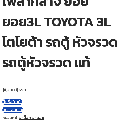
เพลากลาง ยอย
ยอย3L TOYOTA 3L
โตโยต้า รถตู้ หัวจรวด
รถตู้หัวจรวด แท้
฿
1,200
฿
699
สั่งซื้อสินค้า
โทรสอบถาม
หมวดหมู่:
ขาอ็อก ขายอย