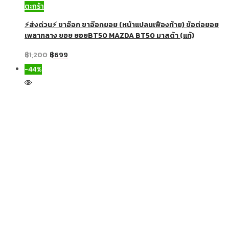
ตะกร้า
⚡ส่งด่วน⚡ ขาอ๊อก ขาอ๊อกยอย (หน้าแปลนเฟืองท้าย) ข้อต่อยอย
เพลากลาง ยอย ยอยBT50 MAZDA BT50 มาสด้า (แท้)
฿
1,200
฿
699
-44%