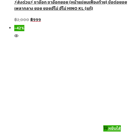
⚡ส่งด่วน⚡ ขาอ๊อก ขาอ๊อกยอย (หน้าแปลนเฟืองท้าย) ข้อต่อยอย
เพลากลาง ยอย ยอยฮีโน่ ฮีโน่ HINO KL (แท้)
฿
2,000
฿
999
-42%
หยิบใส่