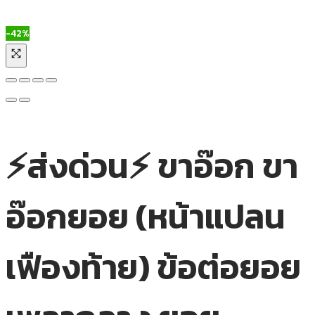
-42%
⚡ส่งด่วน⚡ ขาอ๊อก ขา
อ๊อกยอย (หน้าแปลน
เฟืองท้าย) ข้อต่อยอย