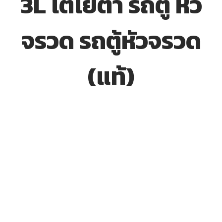
3L โตโยต้า รถตู้ หัว
จรวด รถตู้หัวจรวด
(แท้)