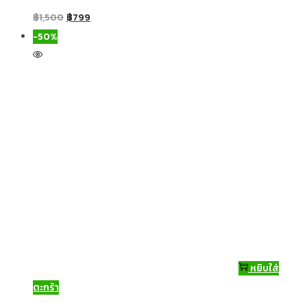
฿
1,500
฿
799
-50%
หยิบใส่
ตะกร้า