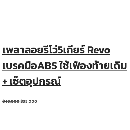
เพลาลอยรีโว่5เกียร์ Revo
เบรคมือABS ใช้เฟืองท้ายเดิม
+ เซ็ตอุปกรณ์
฿
40,000
฿
35,000