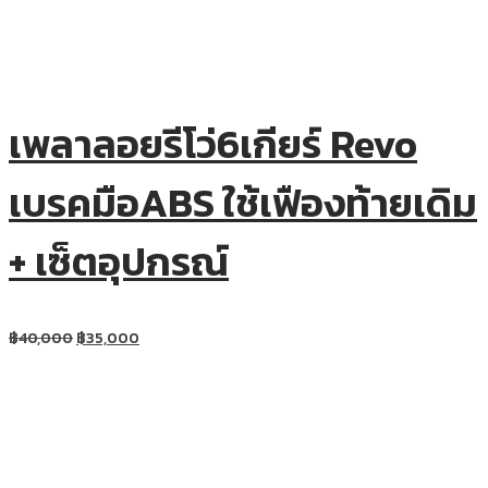
เพลาลอยรีโว่6เกียร์ Revo
เบรคมือABS ใช้เฟืองท้ายเดิม
+ เซ็ตอุปกรณ์
฿
40,000
฿
35,000