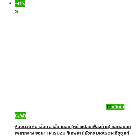
-47%
หยิบใส่
ตะกร้า
⚡ส่งด่วน⚡ ขาอ๊อก ขาอ๊อกยอย (หน้าแปลนเฟืองท้าย) ข้อต่อยอย
เพลากลาง ยอยTFR ISUZU ทีเอฟอาร์ มังกร DRAGON อีซูซุ แท้