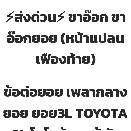
⚡ส่งด่วน⚡ ขาอ๊อก ขา
อ๊อกยอย (หน้าแปลน
เฟืองท้าย)
ข้อต่อยอย เพลากลาง
ยอย ยอย3L TOYOTA