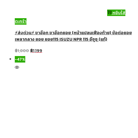
หยิบใส่
ตะกร้า
⚡ส่งด่วน⚡ ขาอ๊อก ขาอ๊อกยอย (หน้าแปลนเฟืองท้าย) ข้อต่อยอย
เพลากลาง ยอย ยอย115 ISUZU NPR 115 อีซูซุ (แท้)
฿
1,800
฿
1,199
-47%