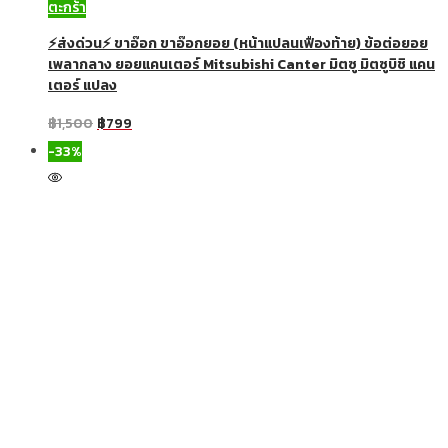
ตะกร้า
⚡ส่งด่วน⚡ ขาอ๊อก ขาอ๊อกยอย (หน้าแปลนเฟืองท้าย) ข้อต่อยอย
เพลากลาง ยอยแคนเตอร์ Mitsubishi Canter มิตซู มิตซูบิชิ แคน
เตอร์ แปลง
฿
1,500
฿
799
-33%