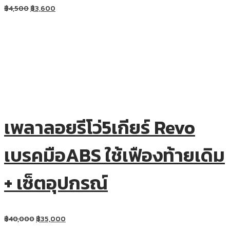
฿
4,500
฿
3,600
เพลาลอยรีโว่5เกียร์ Revo
เบรคมือABS ใช้เฟืองท้ายเดิม
+ เซ็ตอุปกรณ์
฿
40,000
฿
35,000