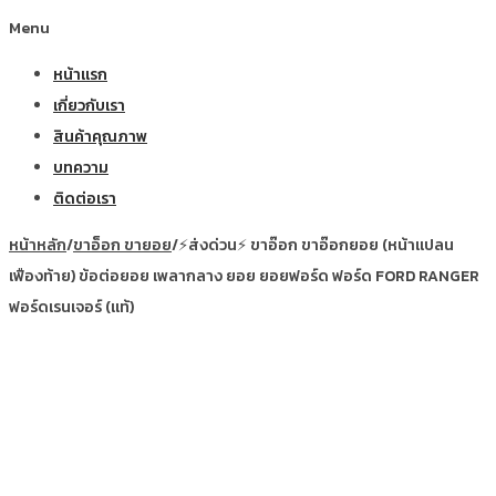
Menu
หน้าแรก
เกี่ยวกับเรา
สินค้าคุณภาพ
บทความ
ติดต่อเรา
หน้าหลัก
/
ขาอ็อก ขายอย
/
⚡ส่งด่วน⚡ ขาอ๊อก ขาอ๊อกยอย (หน้าแปลน
เฟืองท้าย) ข้อต่อยอย เพลากลาง ยอย ยอยฟอร์ด ฟอร์ด FORD RANGER
ฟอร์ดเรนเจอร์ (แท้)