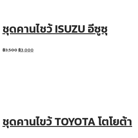
ชุดคานไชว้ ISUZU อีซูซุ
฿
3,500
฿
3,000
ชุดคานไขว้ TOYOTA โตโยต้า