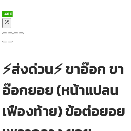
-46%
⚡ส่งด่วน⚡ ขาอ๊อก ขา
อ๊อกยอย (หน้าแปลน
เฟืองท้าย) ข้อต่อยอย