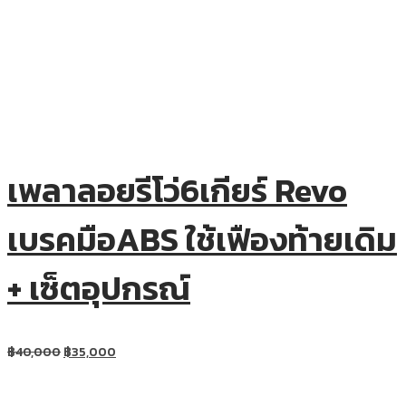
เพลาลอยรีโว่6เกียร์ Revo
เบรคมือABS ใช้เฟืองท้ายเดิม
+ เซ็ตอุปกรณ์
฿
40,000
฿
35,000