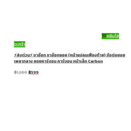
หยิบใส่
ตะกร้า
⚡ส่งด่วน⚡ ขาอ๊อก ขาอ๊อกยอย (หน้าแปลนเฟืองท้าย) ข้อต่อยอย
เพลากลาง ยอยคาร์บอน คาร์บอน หน้าเล็ก Carbon
฿
1,200
฿
599