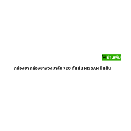
อ่านเพิ่ม
กล้องยา กล้องยาพวงมาลัย 720 ดัสสัน NISSAN นิสสัน