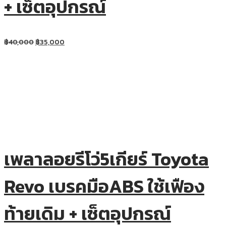
+ เซ็ตอุปกรณ์
฿
40,000
฿
35,000
เพลาลอยรีโว่5เกียร์ Toyota
Revo เบรคมือABS ใช้เฟือง
ท้ายเดิม + เซ็ตอุปกรณ์