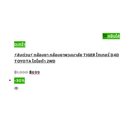
หยิบใส่
ตะกร้า
⚡ส่งด่วน⚡ กล้องยา กล้องยาพวงมาลัย TIGER ไทเกอร์ D4D
TOYOTA โตโยต้า 2WD
฿
1,000
฿
699
-30%