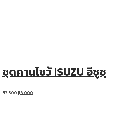
ชุดคานไชว้ ISUZU อีซูซุ
฿
3,500
฿
3,000