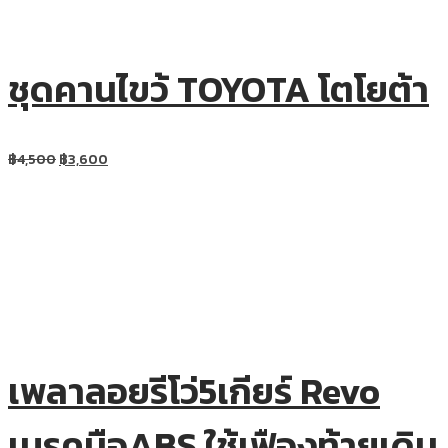
ชุดคานไขว้ TOYOTA โตโยต้า
฿
4,500
฿
3,600
เพลาลอยรีโว่5เกียร์ Revo
เบรคมือABS ใช้เฟืองท้ายเดิม