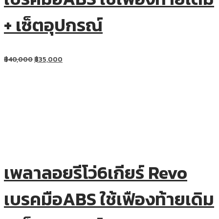
+ เซ็ตอุปกรณ์
฿
40,000
฿
35,000
เพลาลอยรีโว่6เกียร์ Revo
เบรคมือABS ใช้เฟืองท้ายเดิม