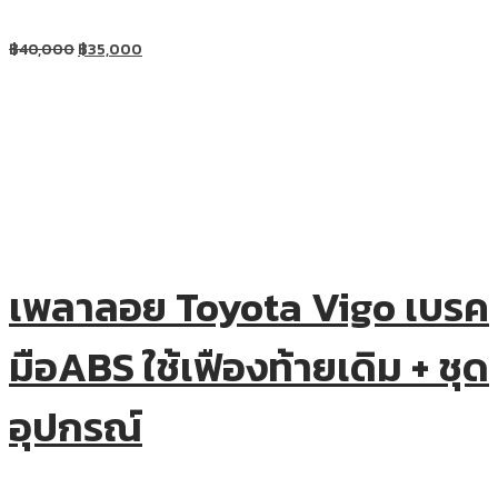
฿
40,000
฿
35,000
เพลาลอย Toyota Vigo เบรค
มือABS ใช้เฟืองท้ายเดิม + ชุด
อุปกรณ์