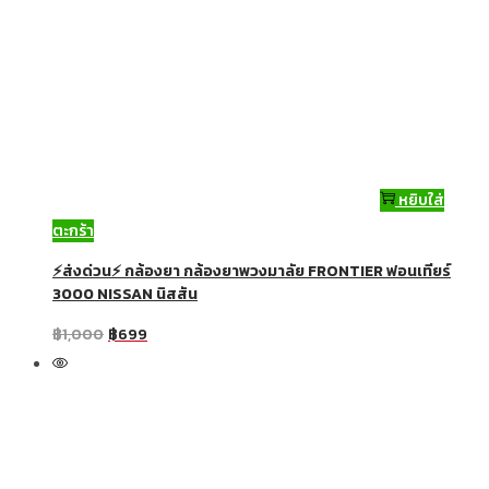
หยิบใส่
ตะกร้า
⚡ส่งด่วน⚡ กล้องยา กล้องยาพวงมาลัย FRONTIER ฟอนเทียร์
3000 NISSAN นิสสัน
฿
1,000
฿
699