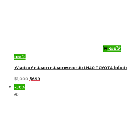
หยิบใส่
ตะกร้า
⚡ส่งด่วน⚡ กล้องยา กล้องยาพวงมาลัย LN40 TOYOTA โตโยต้า
฿
1,000
฿
699
-30%