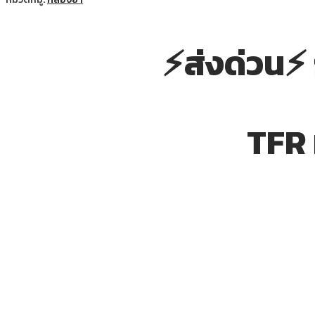
⚡ส่งด่วน⚡
TFR 