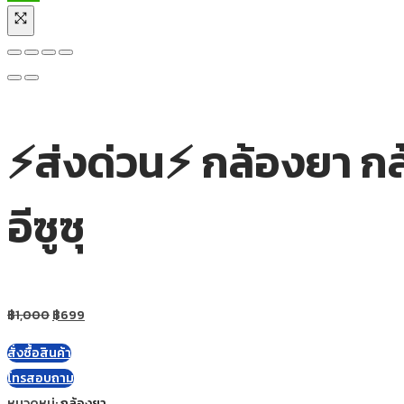
⚡ส่งด่วน⚡ กล้องยา ก
อีซูซุ
฿
1,000
฿
699
สั่งซื้อสินค้า
โทรสอบถาม
หมวดหมู่:
กล้องยา