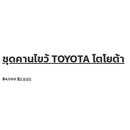
ชุดคานไขว้ TOYOTA โตโยต้า
฿
4,500
฿
3,600