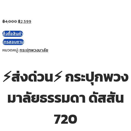
฿
4,000
฿
2,599
สั่งซื้อสินค้า
โทรสอบถาม
หมวดหมู่:
กระปุกพวงมาลัย
⚡ส่งด่วน⚡ กระปุกพวง
มาลัยธรรมดา ดัสสัน
720