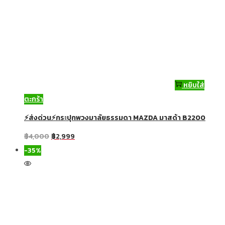
หยิบใส่
ตะกร้า
⚡ส่งด่วน⚡กระปุกพวงมาลัยธรรมดา MAZDA มาสด้า B2200
฿
4,000
฿
2,999
-35%