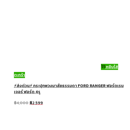
หยิบใส่
ตะกร้า
⚡ส่งด่วน⚡ กระปุกพวงมาลัยธรรมดา FORD RANGER ฟอร์ดเรน
เจอร์ ฟอร์ด 4รู
฿
4,000
฿
2,599