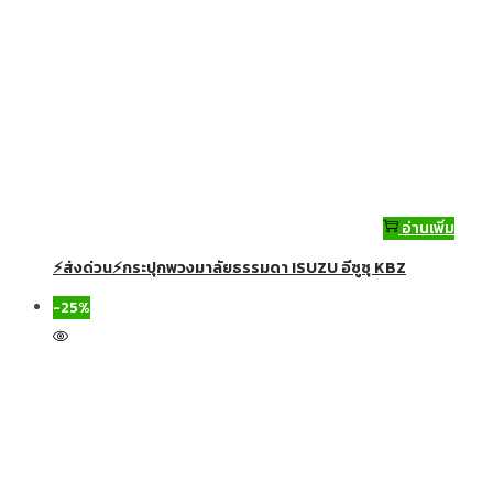
อ่านเพิ่ม
⚡ส่งด่วน⚡กระปุกพวงมาลัยธรรมดา ISUZU อีซูซุ KBZ
-25%