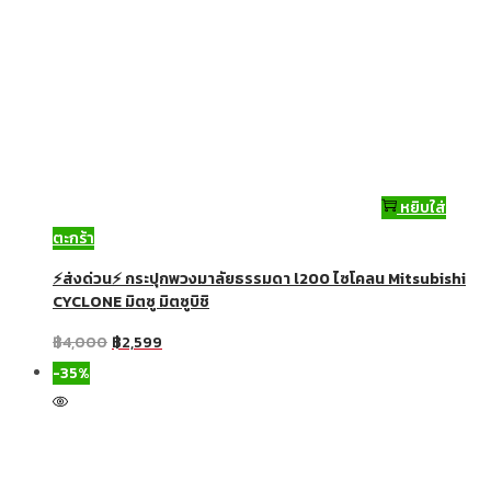
หยิบใส่
ตะกร้า
⚡ส่งด่วน⚡ กระปุกพวงมาลัยธรรมดา l200 ไซโคลน Mitsubishi
CYCLONE มิตซู มิตซูบิชิ
฿
4,000
฿
2,599
-35%