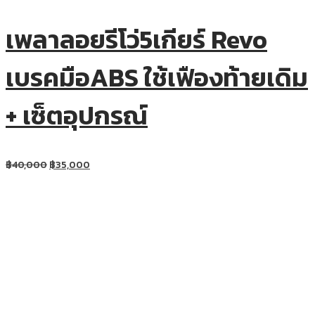
เพลาลอยรีโว่5เกียร์ Revo
เบรคมือABS ใช้เฟืองท้ายเดิม
+ เซ็ตอุปกรณ์
฿
40,000
฿
35,000