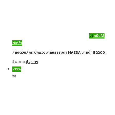
หยิบใส่
ตะกร้า
⚡ส่งด่วน⚡กระปุกพวงมาลัยธรรมดา MAZDA มาสด้า B2200
฿
4,000
฿
2,999
-35%