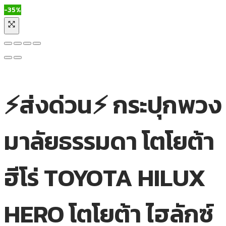
-35%
⚡ส่งด่วน⚡ กระปุกพวง
มาลัยธรรมดา โตโยต้า
ฮีโร่ TOYOTA HILUX
HERO โตโยต้า ไฮลักซ์