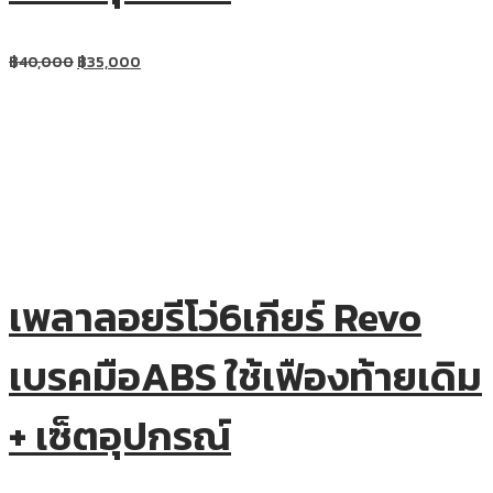
฿
40,000
฿
35,000
เพลาลอยรีโว่6เกียร์ Revo
เบรคมือABS ใช้เฟืองท้ายเดิม
+ เซ็ตอุปกรณ์