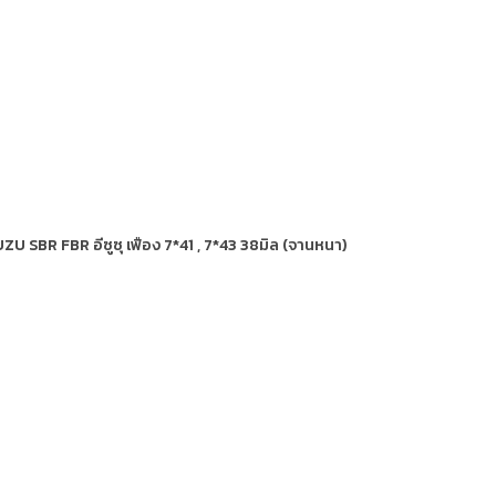
U SBR FBR อีซูซุ เฟือง 7*41 , 7*43 38มิล (จานหนา)