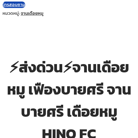
โทรสอบถาม
หมวดหมู่:
จานเดือยหมู
⚡ส่งด่วน⚡จานเดือย
หมู เฟืองบายศรี จาน
บายศรี เดือยหมู
HINO FC