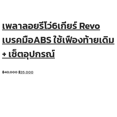
เพลาลอยรีโว่6เกียร์ Revo
เบรคมือABS ใช้เฟืองท้ายเดิม
+ เซ็ตอุปกรณ์
฿
40,000
฿
35,000