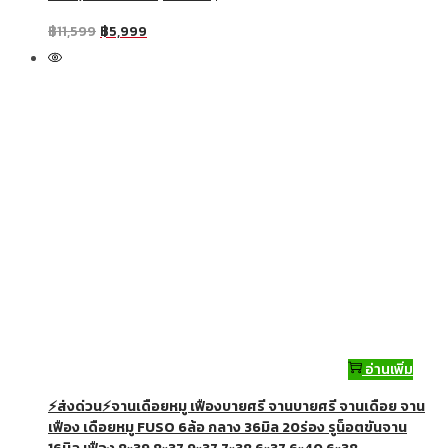
฿
11,599
฿
5,999
อ่านเพิ่ม
⚡ส่งด่วน⚡จานเดือยหมู เฟืองบายศรี จานบายศรี จานเดือย จาน
เฟือง เดือยหมู FUSO 6ล้อ กลาง 36มิล 20ร่อง รูน็อตขันจาน