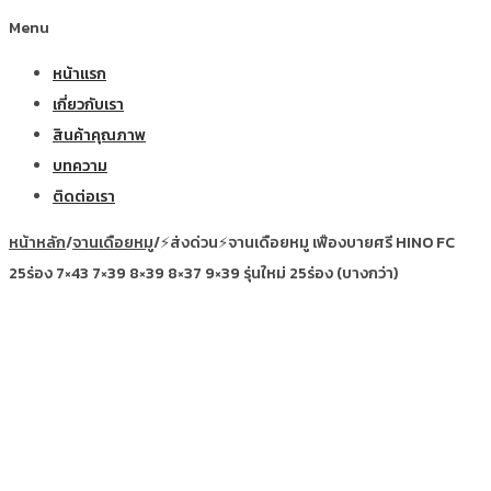
Menu
หน้าแรก
เกี่ยวกับเรา
สินค้าคุณภาพ
บทความ
ติดต่อเรา
หน้าหลัก
/
จานเดือยหมู
/
⚡ส่งด่วน⚡จานเดือยหมู เฟืองบายศรี HINO FC
25ร่อง 7×43 7×39 8×39 8×37 9×39 รุ่นใหม่ 25ร่อง (บางกว่า)