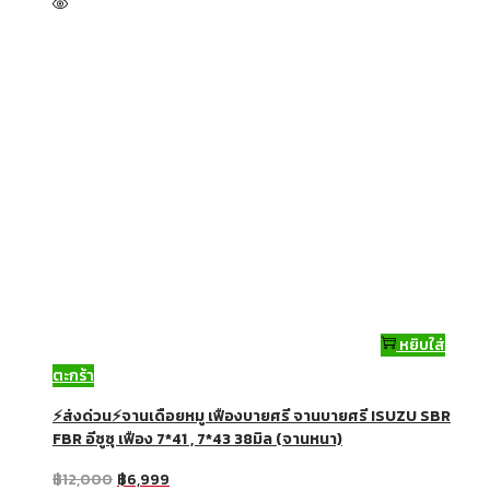
หยิบใส่
ตะกร้า
⚡ส่งด่วน⚡จานเดือยหมู เฟืองบายศรี จานบายศรี ISUZU SBR
FBR อีซูซุ เฟือง 7*41 , 7*43 38มิล (จานหนา)
฿
12,000
฿
6,999