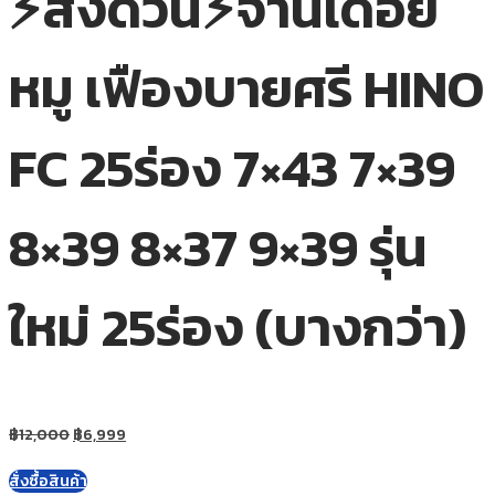
⚡ส่งด่วน⚡จานเดือย
หมู เฟืองบายศรี HINO
FC 25ร่อง 7×43 7×39
8×39 8×37 9×39 รุ่น
ใหม่ 25ร่อง (บางกว่า)
฿
12,000
฿
6,999
สั่งซื้อสินค้า