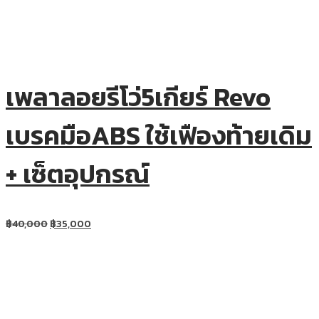
เพลาลอยรีโว่5เกียร์ Revo
เบรคมือABS ใช้เฟืองท้ายเดิม
+ เซ็ตอุปกรณ์
฿
40,000
฿
35,000