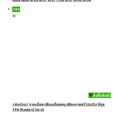
16มิล เฟือง 8×39 8×37 9×37 7×38 6×37 6×40 6×38
-13%
สั่งซื้อสินค้า
⚡ส่งด่วน⚡ จานเดือย เฟืองเดือยหมู เฟืองบายศรี ISUZU อีซูซุ
TFR ทีเอฟอาร์ 10×41