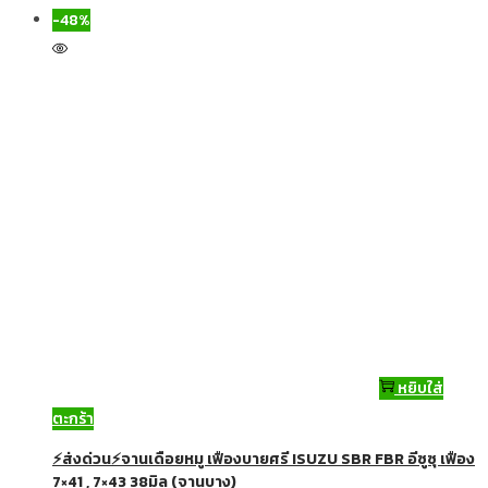
-48%
หยิบใส่
ตะกร้า
⚡ส่งด่วน⚡จานเดือยหมู เฟืองบายศรี ISUZU SBR FBR อีซูซุ เฟือง
7×41 , 7×43 38มิล (จานบาง)