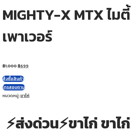
MIGHTY-X MTX ไมตี้
เพาเวอร์
฿
1,000
฿
699
สั่งซื้อสินค้า
โทรสอบถาม
หมวดหมู่:
ขาไก่
⚡ส่งด่วน⚡ขาไก่ ขาไก่