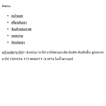
Menu
หน้าแรก
เกี่ยวกับเรา
สินค้าคุณภาพ
บทความ
ติดต่อเรา
หน้าหลัก
/
ขาไก่
/
⚡ส่งด่วน⚡ขาไก่ ขาไก่พวงมาลัย คันชัก คันชักสั้น ลูกหมาก
ขาไก่ TOYOTA T/T MIGHTY-X MTX ไมตี้ เพาเวอร์