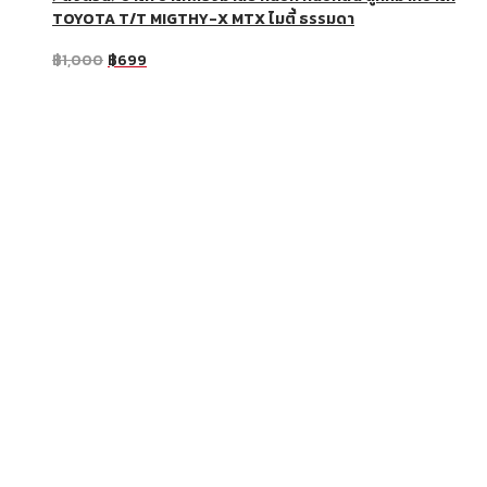
TOYOTA T/T MIGTHY-X MTX ไมตี้ ธรรมดา
฿
1,000
฿
699