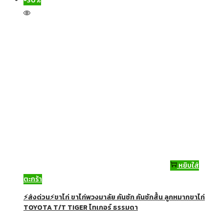
-30%
หยิบใส่
ตะกร้า
⚡ส่งด่วน⚡ขาไก่ ขาไก่พวงมาลัย คันชัก คันชักสั้น ลูกหมากขาไก่
TOYOTA T/T TIGER ไทเกอร์ ธรรมดา