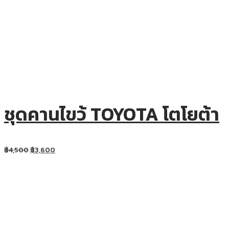
ชุดคานไขว้ TOYOTA โตโยต้า
฿
4,500
฿
3,600