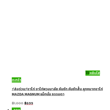
หยิบใส่
ตะกร้า
⚡ส่งด่วน⚡ขาไก่ ขาไก่พวงมาลัย คันชัก คันชักสั้น ลูกหมากขาไก่
MAZDA MAGNUM แม็กนั่ม ธรรมดา
฿
1,000
฿
699