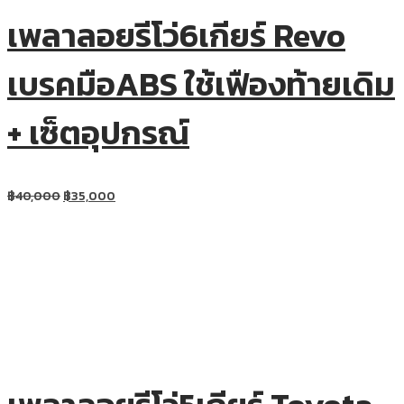
เพลาลอยรีโว่6เกียร์ Revo
เบรคมือABS ใช้เฟืองท้ายเดิม
+ เซ็ตอุปกรณ์
฿
40,000
฿
35,000