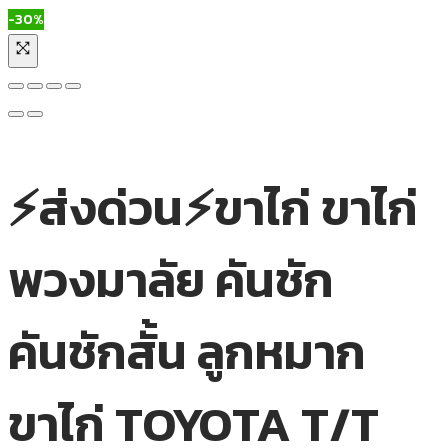
-30%
⚡ส่งด่วน⚡ขาไก่ ขาไก่
พวงมาลัย คันชัก
คันชักสั้น ลูกหมาก
ขาไก่ TOYOTA T/T