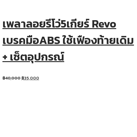
เพลาลอยรีโว่5เกียร์ Revo
เบรคมือABS ใช้เฟืองท้ายเดิม
+ เซ็ตอุปกรณ์
฿
40,000
฿
35,000