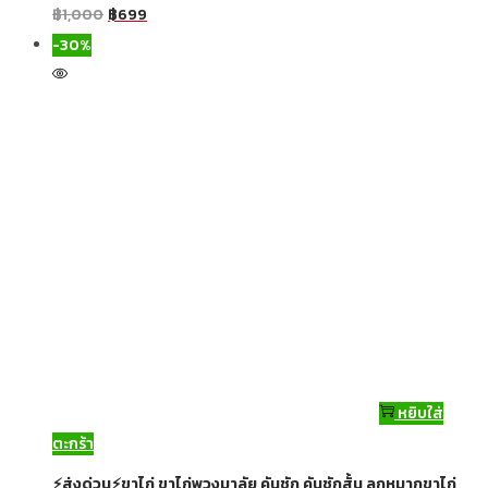
฿
1,000
฿
699
-30%
หยิบใส่
ตะกร้า
⚡ส่งด่วน⚡ขาไก่ ขาไก่พวงมาลัย คันชัก คันชักสั้น ลูกหมากขาไก่