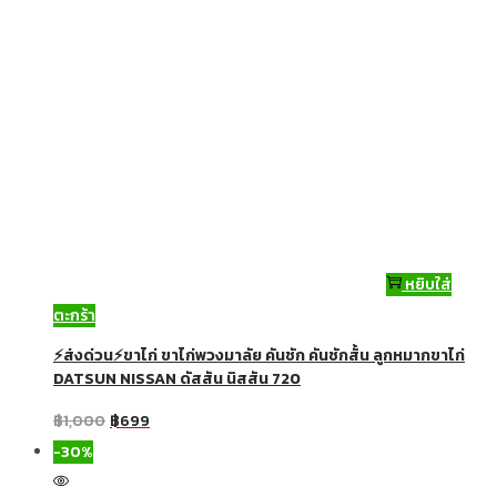
หยิบใส่
ตะกร้า
⚡ส่งด่วน⚡ขาไก่ ขาไก่พวงมาลัย คันชัก คันชักสั้น ลูกหมากขาไก่
DATSUN NISSAN ดัสสัน นิสสัน 720
฿
1,000
฿
699
-30%