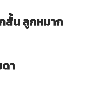
กสั้น ลูกหมาก
มดา