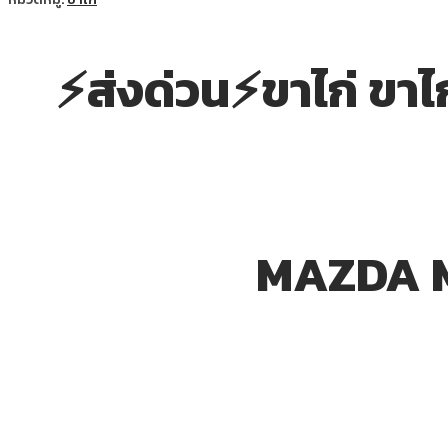
⚡ส่งด่วน⚡ขาไก่ ขาไก
MAZDA M