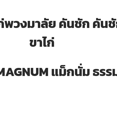
่พวงมาลัย คันชัก คันชั
ขาไก่
AGNUM แม็กนั่ม ธรร