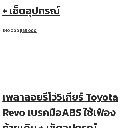
+ เซ็ตอุปกรณ์
฿
40,000
฿
35,000
เพลาลอยรีโว่5เกียร์ Toyota
Revo เบรคมือABS ใช้เฟือง
ท้ายเดิม + เซ็ตอุปกรณ์