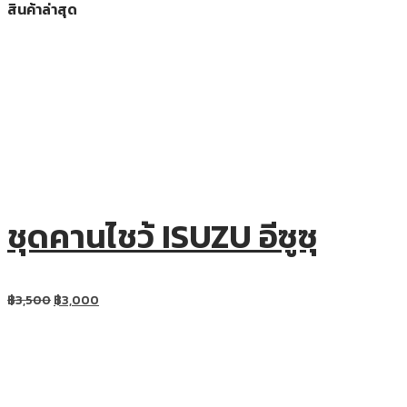
สินค้าล่าสุด
ชุดคานไชว้ ISUZU อีซูซุ
฿
3,500
฿
3,000