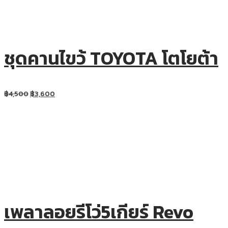
ชุดคานไขว้ TOYOTA โตโยต้า
฿
4,500
฿
3,600
เพลาลอยรีโว่5เกียร์ Revo