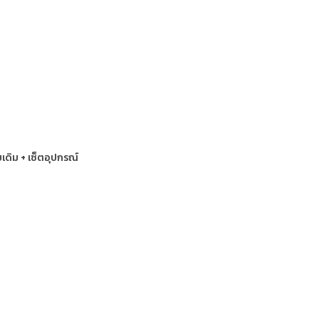
เดิม + เซ็ตอุปกรณ์