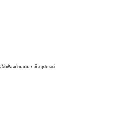
ใช้เฟืองท้ายเดิม + เซ็ตอุปกรณ์