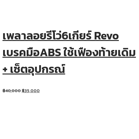
เพลาลอยรีโว่6เกียร์ Revo
เบรคมือABS ใช้เฟืองท้ายเดิม
+ เซ็ตอุปกรณ์
฿
40,000
฿
35,000