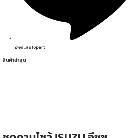
@en_autopart
สินค้าล่าสุด
ชุดคานไชว้ ISUZU อีซูซุ