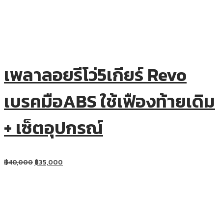
เพลาลอยรีโว่5เกียร์ Revo
เบรคมือABS ใช้เฟืองท้ายเดิม
+ เซ็ตอุปกรณ์
฿
40,000
฿
35,000