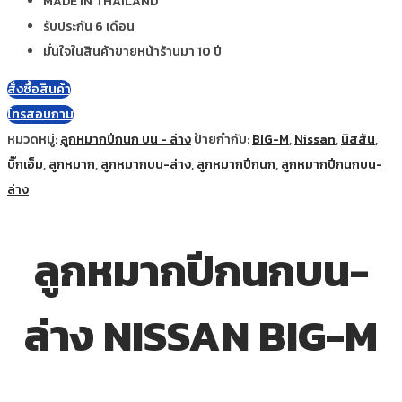
MADE IN THAILAND
รับประกัน 6 เดือน
มั่นใจในสินค้าขายหน้าร้านมา 10 ปี
สั่งซื้อสินค้า
โทรสอบถาม
หมวดหมู่:
ลูกหมากปีกนก บน - ล่าง
ป้ายกำกับ:
BIG-M
,
Nissan
,
นิสสัน
,
บิ๊กเอ็ม
,
ลูกหมาก
,
ลูกหมากบน-ล่าง
,
ลูกหมากปีกนก
,
ลูกหมากปีกนกบน-
ล่าง
ลูกหมากปีกนกบน-
ล่าง NISSAN BIG-M