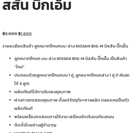
สสัน บิ๊กเอ็ม
฿
3,000
฿
1,600
รายละเอียดสินค้า ลูกหมากปีกนกบน-ล่าง NISSAN BIG-M นิสสัน บิ๊กเอ็ม
ลูกหมากปีกนก บน-ล่าง NISSAN BIG-M นิสสัน บิ๊กเอ็ม เป็นสินค้า
“ใหม่”
ประกอบด้วยลูกหมากปีกนกบน 1 คู่ ,ลูกหมากปีกนกล่าง 1 คู่ (1 คันรถ
ใช้ 4 ลูก)
ผลิตภัณฑ์ได้การรับรองคุณภาพ
ผ่านการทดสอบคุณภาพ ตั้งแต่วัตถุดิบ+การผลิต ตลอดจนเป็นตัว
ผลิตภัณฑ์
พร้อมเครื่องทดสอบการใช้งาน เสมือนขับจริงบนท้องถนน
ติดตั้งโดยช่างผู้ชำนาญ