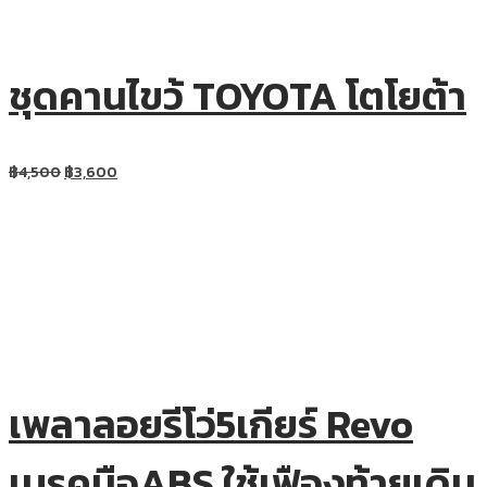
ชุดคานไขว้ TOYOTA โตโยต้า
฿
4,500
฿
3,600
เพลาลอยรีโว่5เกียร์ Revo
เบรคมือABS ใช้เฟืองท้ายเดิม