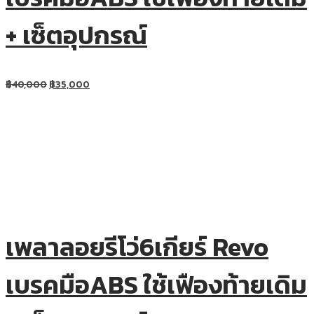
+ เซ็ตอุปกรณ์
฿
40,000
฿
35,000
เพลาลอยรีโว่6เกียร์ Revo
เบรคมือABS ใช้เฟืองท้ายเดิม