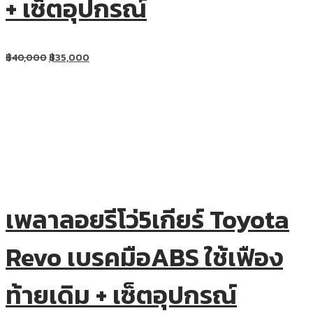
+ เซ็ตอุปกรณ์
฿
40,000
฿
35,000
เพลาลอยรีโว่5เกียร์ Toyota
Revo เบรคมือABS ใช้เฟือง
ท้ายเดิม + เซ็ตอุปกรณ์