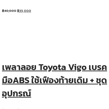
฿
40,000
฿
35,000
เพลาลอย Toyota Vigo เบรค
มือABS ใช้เฟืองท้ายเดิม + ชุด
อุปกรณ์