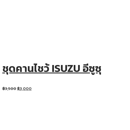
ชุดคานไชว้ ISUZU อีซูซุ
฿
3,500
฿
3,000