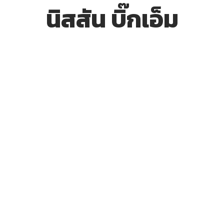
นิสสัน บิ๊กเอ็ม