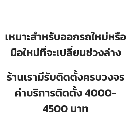
เหมาะสำหรับออกรถใหม่หรือ
มือใหม่ที่จะเปลี่ยนช่วงล่าง
ร้านเรามีรับติดตั้งครบวงจร
ค่าบริการติดตั้ง 4000-
4500 บาท