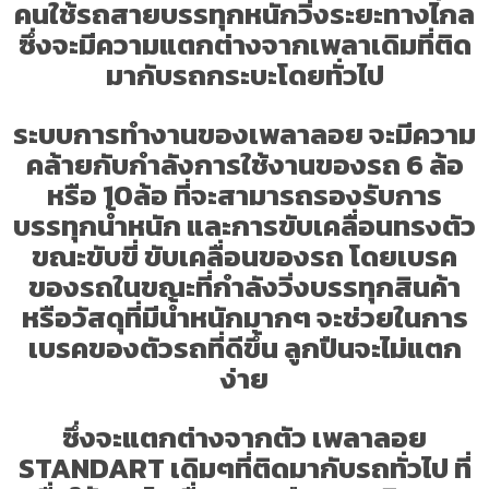
คนใช้รถสายบรรทุกหนักวิ่งระยะทางไกล
ซึ่งจะมีความแตกต่างจากเพลาเดิมที่ติด
มากับรถกระบะโดยทั่วไป
ระบบการทำงานของเพลาลอย จะมีความ
คล้ายกับกำลังการใช้งานของรถ
6 ล้อ
หรือ 10ล้อ ที่จะสามารถรองรับการ
บรรทุกน้ำหนัก และการขับเคลื่อนทรงตัว
ขณะขับขี่ ขับเคลื่อนของรถ โดยเบรค
ของรถในขณะที่กำลังวิ่งบรรทุกสินค้า
หรือวัสดุที่มีน้ำหนักมากๆ จะช่วยในการ
เบรคของตัวรถที่ดีขึ้น ลูกปืนจะไม่แตก
ง่าย
ซึ่งจะแตกต่างจากตัว เพลาลอย
STANDART เดิมๆที่ติดมากับรถทั่วไป ที่