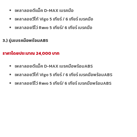
เพลาลอยดีแม็ค D-MAX เบรคมือ
เพลาลอยวีโก้ Vigo 5 เกียร์ / 6 เกียร์ เบรคมือ
เพลาลอยรีโว่ Revo 5 เกียร์/ 6 เกียร์ เบรคมือ
3.) รุ่นเบรคมือพร้อมABS
ราคาโดยประมาณ 24,000 บาท
เพลาลอยดีแม็ค D-MAX เบรคมือพร้อมABS
เพลาลอยวีโก้ Vigo 5 เกียร์ / 6 เกียร์ เบรคมือพร้อมABS
เพลาลอยรีโว่ Revo 5 เกียร์/ 6 เกียร์ เบรคมือพร้อมABS