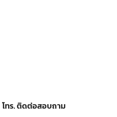
โทร. ติดต่อสอบถาม