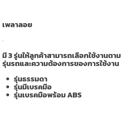
เพลาลอย
.
มี 3 รู่นให้ลูกค้าสามารถเลือกใช้งานตาม
รุ่นรถและความต้องการของการใช้งาน
รุ่นธรรมดา
รุ่นมีเบรคมือ
รุ่นเบรคมือพร้อม ABS