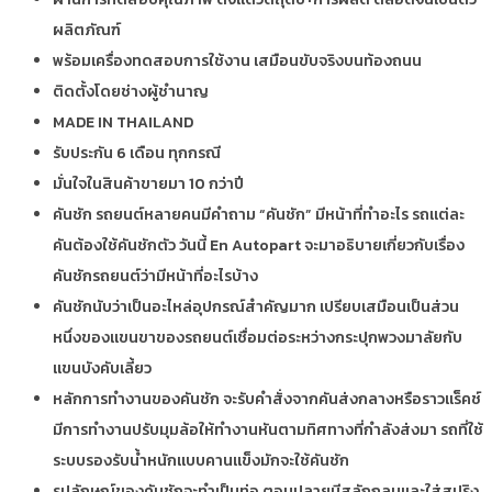
ผลิตภัณฑ์
พร้อมเครื่องทดสอบการใช้งาน เสมือนขับจริงบนท้องถนน
ติดตั้งโดยช่างผู้ชำนาญ
MADE IN THAILAND
รับประกัน 6 เดือน ทุกกรณี
มั่นใจในสินค้าขายมา 10 กว่าปี
คันชัก รถยนต์หลายคนมีคำถาม “คันชัก” มีหน้าที่ทำอะไร รถแต่ละ
คันต้องใช้คันชักตัว วันนี้ En Autopart จะมาอธิบายเกี่ยวกับเรื่อง
คันชักรถยนต์ว่ามีหน้าที่อะไรบ้าง
คันชักนับว่าเป็นอะไหล่อุปกรณ์สำคัญมาก เปรียบเสมือนเป็นส่วน
หนึ่งของแขนขาของรถยนต์เชื่อมต่อระหว่างกระปุกพวงมาลัยกับ
แขนบังคับเลี้ยว
หลักการทำงานของคันชัก จะรับคำสั่งจากคันส่งกลางหรือราวแร็คช์
มีการทำงานปรับมุมล้อให้ทำงานหันตามทิศทางที่กำลังส่งมา รถที่ใช้
ระบบรองรับน้ำหนักแบบคานแข็งมักจะใช้คันชัก
รูปลักษณ์ของคันชักจะทำเป็นท่อ ตอนปลายมีสลักกลมและใส่สปริง