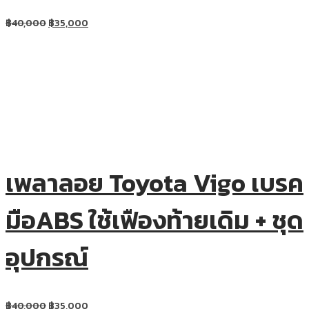
฿
40,000
฿
35,000
เพลาลอย Toyota Vigo เบรค
มือABS ใช้เฟืองท้ายเดิม + ชุด
อุปกรณ์
฿
40,000
฿
35,000