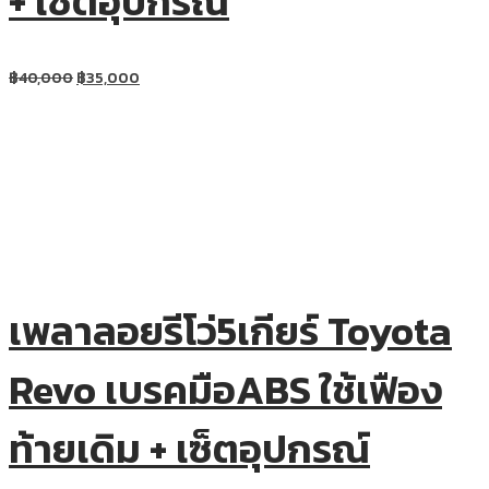
+ เซ็ตอุปกรณ์
฿
40,000
฿
35,000
เพลาลอยรีโว่5เกียร์ Toyota
Revo เบรคมือABS ใช้เฟือง
ท้ายเดิม + เซ็ตอุปกรณ์