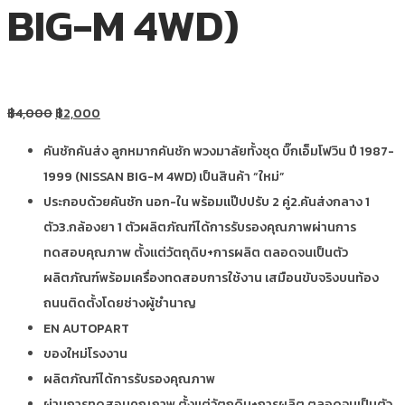
BIG-M 4WD)
฿
4,000
฿
2,000
คันชักคันส่ง ลูกหมากคันชัก พวงมาลัยทั้งชุด บิ๊กเอ็มโฟวิน ปี 1987-
1999 (NISSAN BIG-M 4WD) เป็นสินค้า “ใหม่”
ประกอบด้วยคันชัก นอก-ใน พร้อมแป๊ปปรับ 2 คู่2.คันส่งกลาง 1
ตัว3.กล้องยา 1 ตัวผลิตภัณฑ์ได้การรับรองคุณภาพผ่านการ
ทดสอบคุณภาพ ตั้งแต่วัตถุดิบ+การผลิต ตลอดจนเป็นตัว
ผลิตภัณฑ์พร้อมเครื่องทดสอบการใช้งาน เสมือนขับจริงบนท้อง
ถนนติดตั้งโดยช่างผู้ชำนาญ
EN AUTOPART
ของใหม่โรงงาน
ผลิตภัณฑ์ได้การรับรองคุณภาพ
ผ่านการทดสอบคุณภาพ ตั้งแต่วัตถุดิบ+การผลิต ตลอดจนเป็นตัว