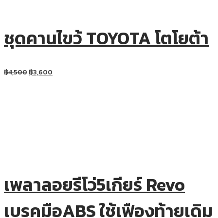
ชุดคานไขว้ TOYOTA โตโยต้า
฿
4,500
฿
3,600
เพลาลอยรีโว่5เกียร์ Revo
เบรคมือABS ใช้เฟืองท้ายเดิม