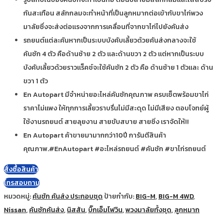
กันสะเทือน สลักกลมจะทำหน้าที่เป็นลูกหมากต่อเข้ากับขาไก่พวง
มาลัยซึ่งจะส่งต่อแรงจากการเคลื่อนที่จากขาไก่ไปยังคันส่ง
รถยนต์แต่ละคันหากเป็นระบบบังคับเลี้ยวด้วยคันส่งกลางจะใช้
คันชัก 4 ตัว คือด้านซ้าย 2 ตัว และด้านขวา 2 ตัว แต่หากเป็นระบบ
บังคับเลี้ยวด้วยราวแร็คช์จะใช้คันชัก 2 ตัว คือ ด้านซ้าย 1 ตัวและ ด้าน
ขวา 1 ตัว
En Autopart มีจำหน่ายอะไหล่คันชักคุณภาพ ครบเซ็ตพร้อมขาไก่
ราคาไม่แพง ให้ทุกการเลี้ยวราบรื่นไม่มีสะดุด ไม่มีเสียง ตอบโจทย์ผู้
ใช้งานรถยนต์ สายลุยงาน สายขับสบาย สายซิ่ง เราจัดให้!!
En Autopart ค้าขายมามากกว่า10ปี การันตีสินค้า
คุณภาพ.#EnAutopart #อะไหล่รถยนต์ #คันชัก #ขาไก่รถยนต์
สั่งซื้อสินค้า
โทรสอบถาม
หมวดหมู่:
คันชัก คันส่ง ประกอบชุด
ป้ายกำกับ:
BIG-M
,
BIG-M 4WD
,
Nissan
,
คันชักคันส่ง
,
นิสสัน
,
บิ๊กเอ็มโฟวิน
,
พวงมาลัยทั้งชุด
,
ลูกหมาก