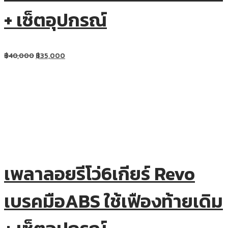
+ เซ็ตอุปกรณ์
฿
40,000
฿
35,000
เพลาลอยรีโว่6เกียร์ Revo
เบรคมือABS ใช้เฟืองท้ายเดิม