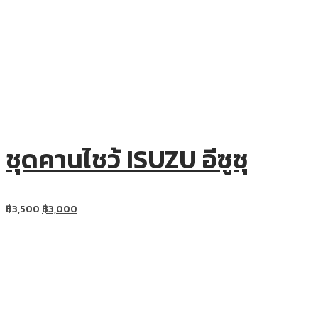
ชุดคานไชว้ ISUZU อีซูซุ
฿
3,500
฿
3,000