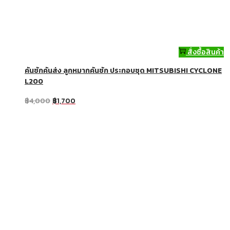
สั่งซื้อสินค้า
คันชักคันส่ง ลูกหมากคันชัก ประกอบชุด MITSUBISHI CYCLONE
L200
฿
4,000
฿
1,700