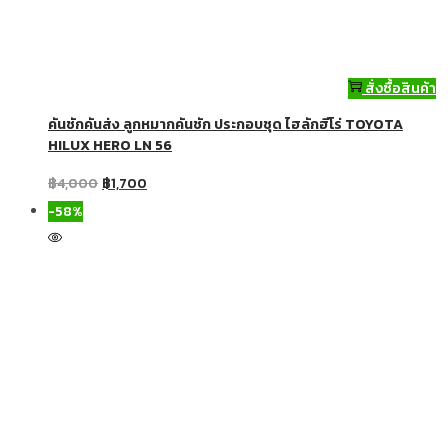
สั่งซื้อสินค้า
คันชักคันส่ง ลูกหมากคันชัก ประกอบชุด ไฮลักฮีโร่ TOYOTA
HILUX HERO LN 56
฿
4,000
฿
1,700
-58%