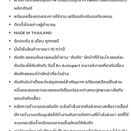
ผ่านการทดสอบคุณภาพ ตั้งแต่วัตถุดิบ+การผลิต ตลอดจนเป็นตัว
ผลิตภัณฑ์
พร้อมเครื่องทดสอบการใช้งาน เสมือนขับจริงบนท้องถนน
ติดตั้งโดยช่างผู้ชำนาญ
MADE IN THAILAND
รับประกัน 6 เดือน ทุกกรณี
มั่นใจในสินค้าขายมา 10 กว่าปี
คันชัก รถยนต์หลายคนมีคำถาม “คันชัก” มีหน้าที่ทำอะไร รถแต่ละ
คันต้องใช้คันชักตัว วันนี้ En Autopart จะมาอธิบายเกี่ยวกับเรื่อง
คันชักรถยนต์ว่ามีหน้าที่อะไรบ้าง
คันชักนับว่าเป็นอะไหล่อุปกรณ์สำคัญมาก เปรียบเสมือนเป็นส่วน
หนึ่งของแขนขาของรถยนต์เชื่อมต่อระหว่างกระปุกพวงมาลัยกับ
แขนบังคับเลี้ยว
หลักการทำงานของคันชัก จะรับคำสั่งจากคันส่งกลางหรือราวแร็คช์
มีการทำงานปรับมุมล้อให้ทำงานหันตามทิศทางที่กำลังส่งมา รถที่ใช้
ระบบรองรับน้ำหนักแบบคานแข็งมักจะใช้คันชัก