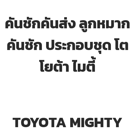
คันชักคันส่ง ลูกหมาก
คันชัก ประกอบชุด โต
โยต้า ไมตี้
TOYOTA MIGHTY