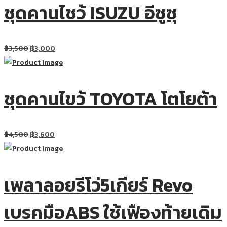
ชุดคานไชว้ ISUZU อีซูซุ
฿
3,500
฿
3,000
ชุดคานไขว้ TOYOTA โตโยต้า
฿
4,500
฿
3,600
เพลาลอยรีโว่5เกียร์ Revo
เบรคมือABS ใช้เฟืองท้ายเดิม