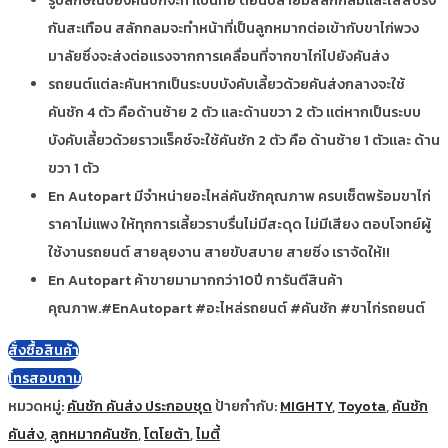
รูปลักษณ์ของคันชักจะทำเป็นท่อ ตอนปลายมีสลักกลมและใส่สปริง
กันสะเทือน สลักกลมจะทำหน้าที่เป็นลูกหมากต่อเข้ากับขาไก่พวง
มาลัยซึ่งจะส่งต่อแรงจากการเคลื่อนที่จากขาไก่ไปยังคันส่ง
รถยนต์แต่ละคันหากเป็นระบบบังคับเลี้ยวด้วยคันส่งกลางจะใช้
คันชัก 4 ตัว คือด้านซ้าย 2 ตัว และด้านขวา 2 ตัว แต่หากเป็นระบบ
บังคับเลี้ยวด้วยราวแร็คช์จะใช้คันชัก 2 ตัว คือ ด้านซ้าย 1 ตัวและ ด้าน
ขวา 1 ตัว
En Autopart มีจำหน่ายอะไหล่คันชักคุณภาพ ครบเซ็ตพร้อมขาไก่
ราคาไม่แพง ให้ทุกการเลี้ยวราบรื่นไม่มีสะดุด ไม่มีเสียง ตอบโจทย์ผู้
ใช้งานรถยนต์ สายลุยงาน สายขับสบาย สายซิ่ง เราจัดให้!!
En Autopart ค้าขายมามากกว่า10ปี การันตีสินค้า
คุณภาพ.#EnAutopart #อะไหล่รถยนต์ #คันชัก #ขาไก่รถยนต์
สั่งซื้อสินค้า
โทรสอบถาม
หมวดหมู่:
คันชัก คันส่ง ประกอบชุด
ป้ายกำกับ:
MIGHTY
,
Toyota
,
คันชัก
คันส่ง
,
ลูกหมากคันชัก
,
โตโยต้า
,
ไมตี้