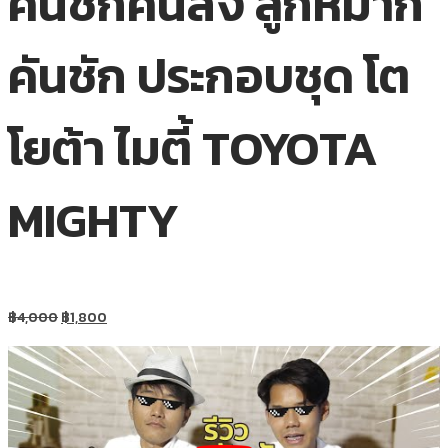
คันชักคันส่ง ลูกหมาก
คันชัก ประกอบชุด โต
โยต้า ไมตี้ TOYOTA
MIGHTY
฿
4,000
฿
1,800