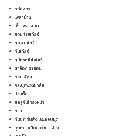
กล้องยา
เพลาข้าง
เซ็ตเพลาลอย
สวมท้ายเกียร์
ชุดคานไขว้
คันเกียร์
อุปกรณ์โช้คไขว้
ขาอ็อก ขายอย
สวมเฟือง
กระปุกพวงมาลัย
ประเก็น
สกรูกันโครงหน้า
ขาไก่
คันชัก คันส่ง ประกอบชุด
ลูกหมากปีกนก บน - ล่าง