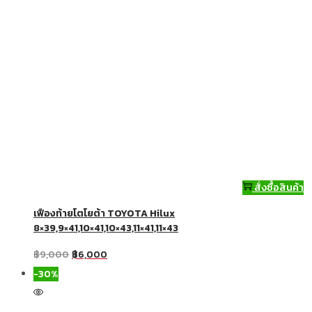
สั่งซื้อสินค้า
เฟืองท้ายโตโยต้า TOYOTA Hilux
8×39,9×41,10×41,10×43,11×41,11×43
฿
9,000
฿
6,000
-30%