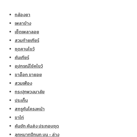
กล้องยา
เพลาข้าง
เซ็ตเพลาลอย
สวมท้ายเกียร์
ชุดคานไขว้
คันเกียร์
อุปกรณ์โช้คไขว้
ขาอ็อก ขายอย
สวมเฟือง
กระปุกพวงมาลัย
ประเก็น
สกรูกันโครงหน้า
ขาไก่
คันชัก คันส่ง ประกอบชุด
ลูกหมากปีกนก บน - ล่าง