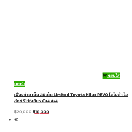
หยิบใส่
ตะกร้า
เฟืองท้าย เต็ด ลิมิเต็ด Limited Toyota Hilux REVO โตโยต้า ไฮ
ลักซ์ รีโว่6เกียร์ ขับ4 4×4
฿
20,000
฿
18,000