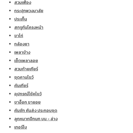
สวมเฟือง
กระปุกพวงมาลัย
ประเก็น
สกรูกันโครงหน้า
ขาไก่
กล้องยา
เพลาข้าง
เซ็ตเพลาลอย
สวมท้ายเกียร์
ชุดคานไขว้
คันเกียร์
อุปกรณ์โช้คไขว้
ขาอ็อก ขายอย
คันชัก คันส่ง ประกอบชุด
ลูกหมากปีกนก บน - ล่าง
เทอร์โบ