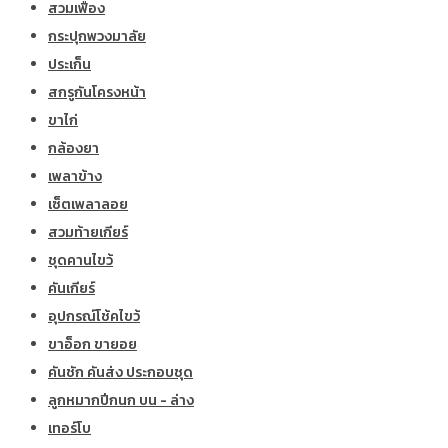
สวมเฟือง
กระปุกพวงมาลัย
ประเก็น
สกรูกันโครงหน้า
ขาไก่
กล้องยา
เพลาข้าง
เซ็ตเพลาลอย
สวมท้ายเกียร์
ชุดคานไขว้
คันเกียร์
อุปกรณ์โช้คไขว้
ขาอ็อก ขายอย
คันชัก คันส่ง ประกอบชุด
ลูกหมากปีกนก บน - ล่าง
เทอร์โบ