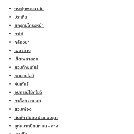
กระปุกพวงมาลัย
ประเก็น
สกรูกันโครงหน้า
ขาไก่
กล้องยา
เพลาข้าง
เซ็ตเพลาลอย
สวมท้ายเกียร์
ชุดคานไขว้
คันเกียร์
อุปกรณ์โช้คไขว้
ขาอ็อก ขายอย
สวมเฟือง
คันชัก คันส่ง ประกอบชุด
ลูกหมากปีกนก บน - ล่าง