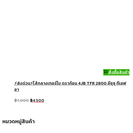
สั่งซื้อสินค้า
⚡ส่งด่วน⚡ไส้กลางเทอร์โบ ดราก้อน 4JB TFR 2800 อีซุซุ ทีเอฟ
อา
฿
7,000
฿
4,500
หมวดหมู่สินค้า