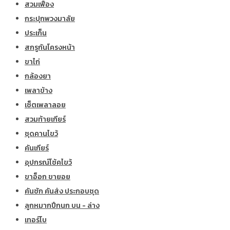
สวมเฟือง
กระปุกพวงมาลัย
ประเก็น
สกรูกันโครงหน้า
ขาไก่
กล้องยา
เพลาข้าง
เซ็ตเพลาลอย
สวมท้ายเกียร์
ชุดคานไขว้
คันเกียร์
อุปกรณ์โช้คไขว้
ขาอ็อก ขายอย
คันชัก คันส่ง ประกอบชุด
ลูกหมากปีกนก บน - ล่าง
เทอร์โบ