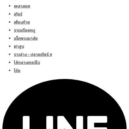
เพลาลอย
เกียร์
เฟืองท้าย
จานเดือยหมู
แร็คพวงมาลัย
ฝาสูบ
ราวล่าง - ปลายเกียร์ 4
ไส้กลางเทอร์โบ
โช้ค