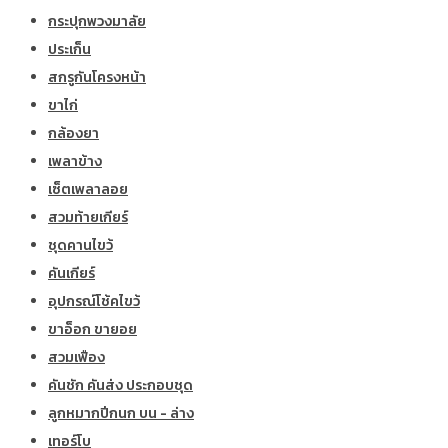
กระปุกพวงมาลัย
ประเก็น
สกรูกันโครงหน้า
ขาไก่
กล้องยา
เพลาข้าง
เซ็ตเพลาลอย
สวมท้ายเกียร์
ชุดคานไขว้
คันเกียร์
อุปกรณ์โช้คไขว้
ขาอ็อก ขายอย
สวมเฟือง
คันชัก คันส่ง ประกอบชุด
ลูกหมากปีกนก บน - ล่าง
เทอร์โบ