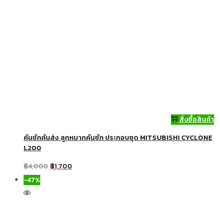
สั่งซื้อสินค้า
คันชักคันส่ง ลูกหมากคันชัก ประกอบชุด MITSUBISHI CYCLONE
L200
฿
4,000
฿
1,700
-47%