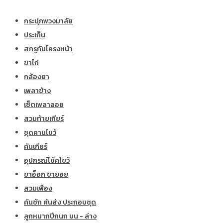
กระปุกพวงมาลัย
ประเก็น
สกรูกันโครงหน้า
ขาไก่
กล้องยา
เพลาข้าง
เซ็ตเพลาลอย
สวมท้ายเกียร์
ชุดคานไขว้
คันเกียร์
อุปกรณ์โช้คไขว้
ขาอ็อก ขายอย
สวมเฟือง
คันชัก คันส่ง ประกอบชุด
ลูกหมากปีกนก บน - ล่าง