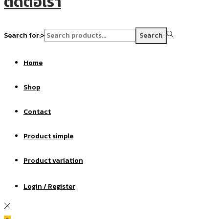
ติดต่อเรา
Search for:>
Search
Home
Shop
Contact
Product simple
Product variation
Login / Register