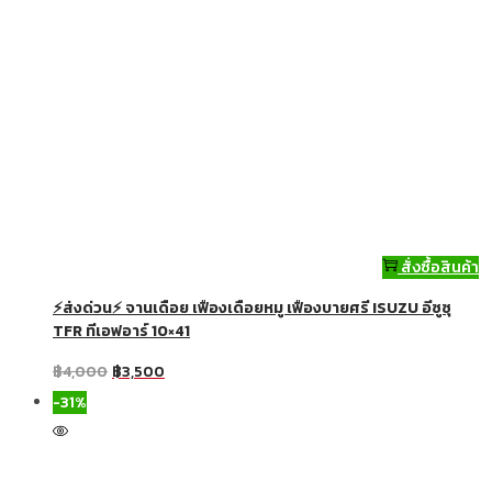
สั่งซื้อสินค้า
⚡ส่งด่วน⚡ จานเดือย เฟืองเดือยหมู เฟืองบายศรี ISUZU อีซูซุ
TFR ทีเอฟอาร์ 10×41
฿
4,000
฿
3,500
-31%