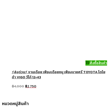
สั่งซื้อสินค้า
⚡ส่งด่วน⚡ จานเดือย เฟืองเดือยหมู เฟืองบายศรี TOYOTA โตโย
ต้า VIGO วีโก้ 12×43
฿
4,000
฿
2,750
หมวดหมู่สินค้า