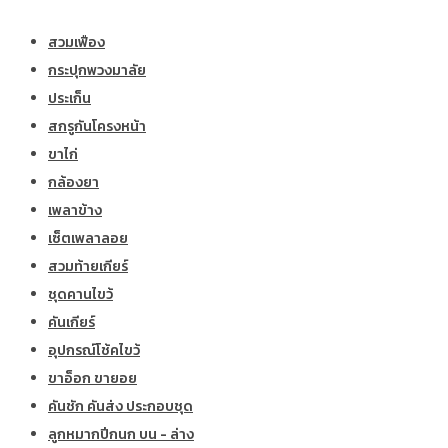
สวมเฟือง
กระปุกพวงมาลัย
ประเก็น
สกรูกันโครงหน้า
ขาไก่
กล้องยา
เพลาข้าง
เซ็ตเพลาลอย
สวมท้ายเกียร์
ชุดคานไขว้
คันเกียร์
อุปกรณ์โช้คไขว้
ขาอ็อก ขายอย
คันชัก คันส่ง ประกอบชุด
ลูกหมากปีกนก บน - ล่าง