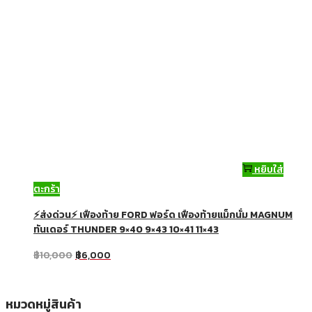
หยิบใส่
ตะกร้า
⚡ส่งด่วน⚡ เฟืองท้าย FORD ฟอร์ด เฟืองท้ายแม็กนั่ม MAGNUM
ทันเดอร์ THUNDER 9×40 9×43 10×41 11×43
฿
10,000
฿
6,000
หมวดหมู่สินค้า