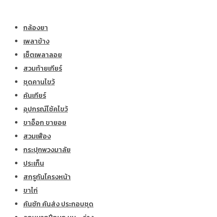
กล้องยา
เพลาข้าง
เซ็ตเพลาลอย
สวมท้ายเกียร์
ชุดคานไขว้
คันเกียร์
อุปกรณ์โช้คไขว้
ขาอ็อก ขายอย
สวมเฟือง
กระปุกพวงมาลัย
ประเก็น
สกรูกันโครงหน้า
ขาไก่
คันชัก คันส่ง ประกอบชุด