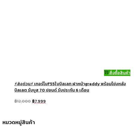
สั่งซื้อสินค้า
⚡ส่งด่วน⚡ เทอร์โบF55ใบบิลเลท ฝาหน้าgreddy พร้อมโข่งหลัง
บิลเลต รับบูส 70 ปอนด์ รับประกัน 6 เดือน
฿
12,000
฿
7,999
หมวดหมู่สินค้า