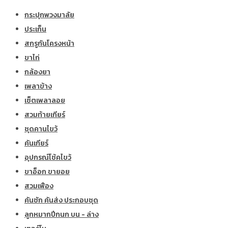
กระปุกพวงมาลัย
ประเก็น
สกรูกันโครงหน้า
ขาไก่
กล้องยา
เพลาข้าง
เซ็ตเพลาลอย
สวมท้ายเกียร์
ชุดคานไขว้
คันเกียร์
อุปกรณ์โช้คไขว้
ขาอ็อก ขายอย
สวมเฟือง
คันชัก คันส่ง ประกอบชุด
ลูกหมากปีกนก บน - ล่าง