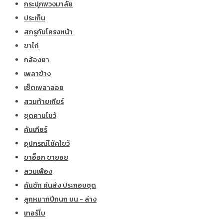
กระปุกพวงมาลัย
ประเก็น
สกรูกันโครงหน้า
ขาไก่
กล้องยา
เพลาข้าง
เซ็ตเพลาลอย
สวมท้ายเกียร์
ชุดคานไขว้
คันเกียร์
อุปกรณ์โช้คไขว้
ขาอ็อก ขายอย
สวมเฟือง
คันชัก คันส่ง ประกอบชุด
ลูกหมากปีกนก บน - ล่าง
เทอร์โบ