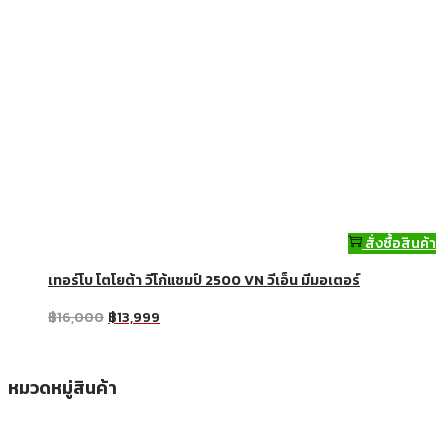
สั่งซื้อสินค้า
เทอร์โบ โตโยต้า วีโก้แชมป์ 2500 VN วีเอ็น มีมอเตอร์
฿
16,000
฿
13,999
หมวดหมู่สินค้า