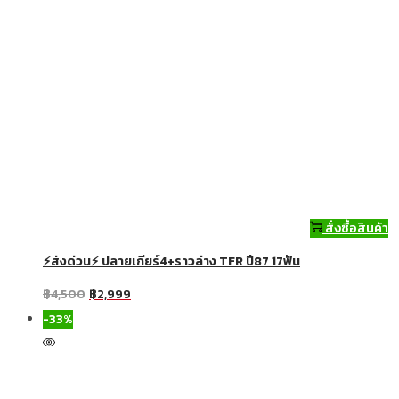
สั่งซื้อสินค้า
⚡ส่งด่วน⚡ ปลายเกียร์4+ราวล่าง TFR ปี87 17ฟัน
฿
4,500
฿
2,999
-33%