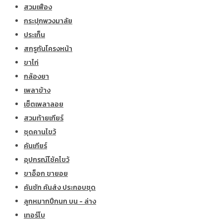
สวมเฟือง
กระปุกพวงมาลัย
ประเก็น
สกรูกันโครงหน้า
ขาไก่
กล้องยา
เพลาข้าง
เซ็ตเพลาลอย
สวมท้ายเกียร์
ชุดคานไขว้
คันเกียร์
อุปกรณ์โช้คไขว้
ขาอ็อก ขายอย
คันชัก คันส่ง ประกอบชุด
ลูกหมากปีกนก บน - ล่าง
เทอร์โบ