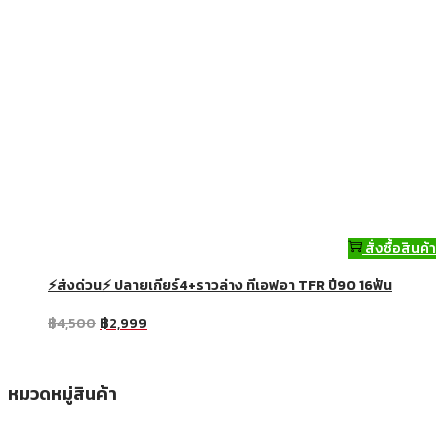
สั่งซื้อสินค้า
⚡ส่งด่วน⚡ ปลายเกียร์4+ราวล่าง ทีเอฟอา TFR ปี90 16ฟัน
฿
4,500
฿
2,999
หมวดหมู่สินค้า