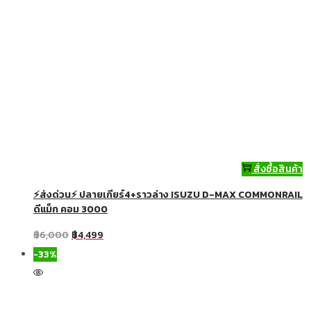
สั่งซื้อสินค้า
⚡ส่งด่วน⚡ ปลายเกียร์4+ราวล่าง ISUZU D-MAX COMMONRAIL
ดีแม็ก คอม 3000
฿
6,000
฿
4,499
-33%