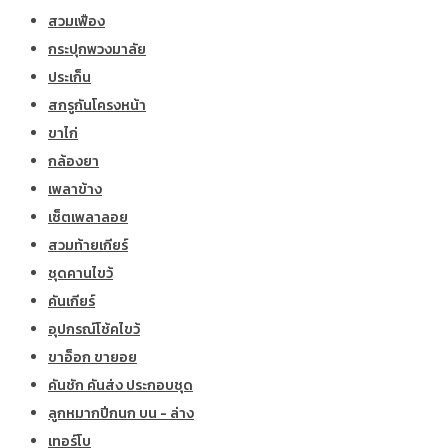
สวมเฟือง
กระปุกพวงมาลัย
ประเก็น
สกรูกันโครงหน้า
ขาไก่
กล้องยา
เพลาข้าง
เซ็ตเพลาลอย
สวมท้ายเกียร์
ชุดคานไขว้
คันเกียร์
อุปกรณ์โช้คไขว้
ขาอ็อก ขายอย
คันชัก คันส่ง ประกอบชุด
ลูกหมากปีกนก บน - ล่าง
เทอร์โบ