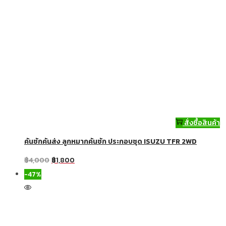
สั่งซื้อสินค้า
คันชักคันส่ง ลูกหมากคันชัก ประกอบชุด ISUZU TFR 2WD
฿
4,000
฿
1,800
-47%