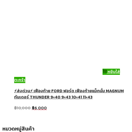
หยิบใส่
ตะกร้า
⚡ส่งด่วน⚡ เฟืองท้าย FORD ฟอร์ด เฟืองท้ายแม็กนั่ม MAGNUM
ทันเดอร์ THUNDER 9×40 9×43 10×41 11×43
฿
10,000
฿
6,000
หมวดหมู่สินค้า