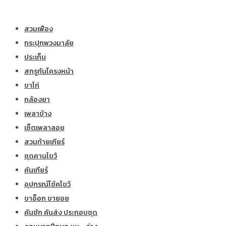
สวมเฟือง
กระปุกพวงมาลัย
ประเก็น
สกรูกันโครงหน้า
ขาไก่
กล้องยา
เพลาข้าง
เซ็ตเพลาลอย
สวมท้ายเกียร์
ชุดคานไขว้
คันเกียร์
อุปกรณ์โช้คไขว้
ขาอ็อก ขายอย
คันชัก คันส่ง ประกอบชุด