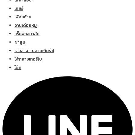
เพลาลอย
เกียร์
เฟืองท้าย
จานเดือยหมู
แร็คพวงมาลัย
ฝาสูบ
ราวล่าง - ปลายเกียร์ 4
ไส้กลางเทอร์โบ
โช้ค