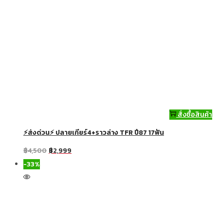
สั่งซื้อสินค้า
⚡ส่งด่วน⚡ ปลายเกียร์4+ราวล่าง TFR ปี87 17ฟัน
฿
4,500
฿
2,999
-33%