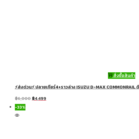
สั่งซื้อสินค้า
⚡ส่งด่วน⚡ ปลายเกียร์4+ราวล่าง ISUZU D-MAX COMMONRAIL ด
฿
6,000
฿
4,499
-33%