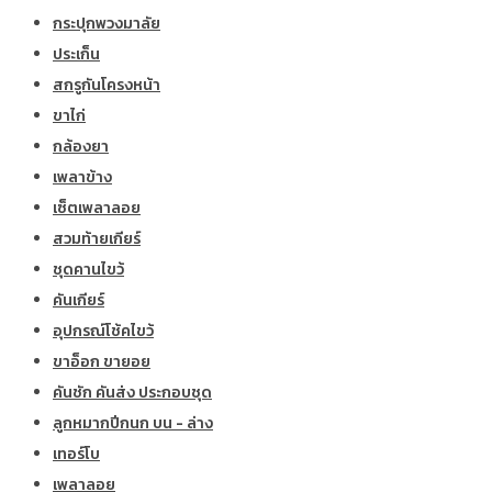
กระปุกพวงมาลัย
ประเก็น
สกรูกันโครงหน้า
ขาไก่
กล้องยา
เพลาข้าง
เซ็ตเพลาลอย
สวมท้ายเกียร์
ชุดคานไขว้
คันเกียร์
อุปกรณ์โช้คไขว้
ขาอ็อก ขายอย
คันชัก คันส่ง ประกอบชุด
ลูกหมากปีกนก บน - ล่าง
เทอร์โบ
เพลาลอย