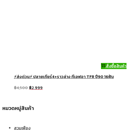
สั่งซื้อสินค้า
⚡ส่งด่วน⚡ ปลายเกียร์4+ราวล่าง ทีเอฟอา TFR ปี90 16ฟัน
฿
4,500
฿
2,999
หมวดหมู่สินค้า
สวมเฟือง