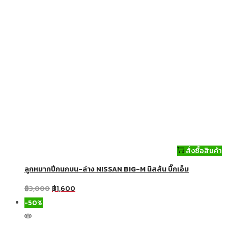
สั่งซื้อสินค้า
ลูกหมากปีกนกบน-ล่าง NISSAN BIG-M นิสสัน บิ๊กเอ็ม
฿
3,000
฿
1,600
-50%