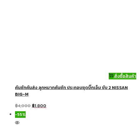
สั่งซื้อสินค้า
คันชักคันส่ง ลูกหมากคันชัก ประกอบชุดบิ๊กเอ็ม ขับ 2 NISSAN
BIG-M
฿
4,000
฿
1,800
-55%