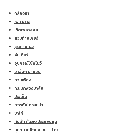
กล้องยา
เพลาข้าง
เซ็ตเพลาลอย
สวมท้ายเกียร์
ชุดคานไขว้
คันเกียร์
อุปกรณ์โช้คไขว้
ขาอ็อก ขายอย
สวมเฟือง
กระปุกพวงมาลัย
ประเก็น
สกรูกันโครงหน้า
ขาไก่
คันชัก คันส่ง ประกอบชุด
ลูกหมากปีกนก บน - ล่าง