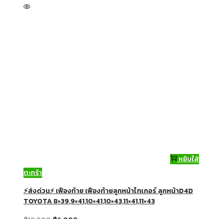
หยิบใส่
ตะกร้า
⚡ส่งด่วน⚡ เฟืองท้าย เฟืองท้ายลูกหน้าไทเกอร์ ลูกหน้าD4D
TOYOTA 8×39,9×41,10×41,10×43,11×41,11×43