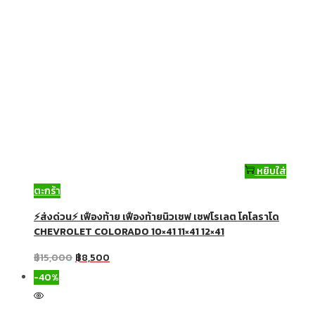
หยิบใส่
ตะกร้า
⚡ส่งด่วน⚡ เฟืองท้าย เฟืองท้ายนิวเชฟ เชฟโรเลต โคโลราโด
CHEVROLET COLORADO 10×41 11×41 12×41
฿
15,000
฿
8,500
-40%