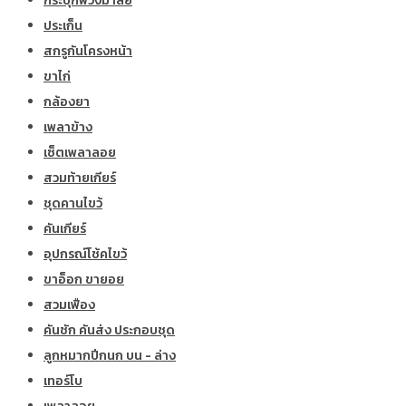
กระปุกพวงมาลัย
ประเก็น
สกรูกันโครงหน้า
ขาไก่
กล้องยา
เพลาข้าง
เซ็ตเพลาลอย
สวมท้ายเกียร์
ชุดคานไขว้
คันเกียร์
อุปกรณ์โช้คไขว้
ขาอ็อก ขายอย
สวมเฟือง
คันชัก คันส่ง ประกอบชุด
ลูกหมากปีกนก บน - ล่าง
เทอร์โบ