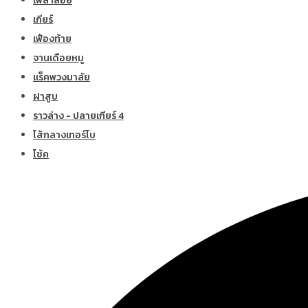
เพลาลอย
เกียร์
เฟืองท้าย
จานเดือยหมู
แร็คพวงมาลัย
ฝาสูบ
ราวล่าง - ปลายเกียร์ 4
ไส้กลางเทอร์โบ
โช้ค