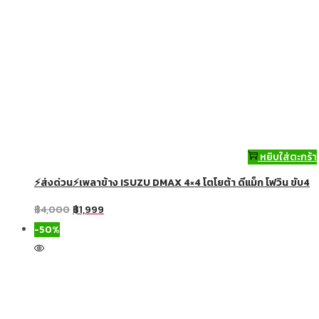
หยิบใส่ตะกร้า
⚡ส่งด่วน⚡เพลาข้าง ISUZU DMAX 4×4 โตโยต้า ดีแม็ก โฟวิน ขับ4
฿
4,000
฿
1,999
-50%