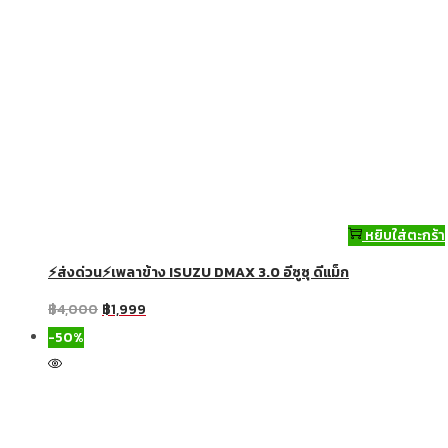
หยิบใส่ตะกร้า
⚡ส่งด่วน⚡เพลาข้าง ISUZU DMAX 3.0 อีซูซุ ดีแม็ก
฿
4,000
฿
1,999
-50%