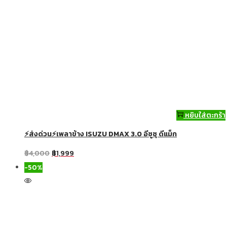
หยิบใส่ตะกร้า
⚡ส่งด่วน⚡เพลาข้าง ISUZU DMAX 3.0 อีซูซุ ดีแม็ก
฿
4,000
฿
1,999
-50%