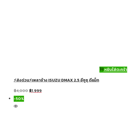
หยิบใส่ตะกร้า
⚡ส่งด่วน⚡เพลาข้าง ISUZU DMAX 2.5 อีซูซุ ดีแม็ก
฿
4,000
฿
1,999
-50%