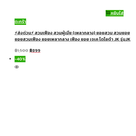
หยิบใส่
ตะกร้า
⚡ส่งด่วน⚡ สวมเฟือง สวมผู้เมีย (เพลากลาง) ยอยสวม สวมยอย
ยอยสวมเฟือง ยอยเพลากลาง เฟือง ยอย เจเค โตโยต้า JK รุ่นJK
฿
1,500
฿
899
-40%