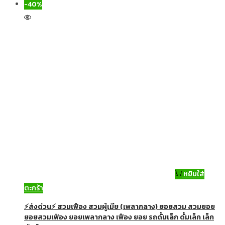
-40%
หยิบใส่
ตะกร้า
⚡ส่งด่วน⚡ สวมเฟือง สวมผู้เมีย (เพลากลาง) ยอยสวม สวมยอย
ยอยสวมเฟือง ยอยเพลากลาง เฟือง ยอย รถดั้มเล็ก ดั้มเล็ก เล็ก