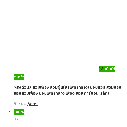
หยิบใส่
ตะกร้า
⚡ส่งด่วน⚡ สวมเฟือง สวมผู้เมีย (เพลากลาง) ยอยสวม สวมยอย
ยอยสวมเฟือง ยอยเพลากลาง เฟือง ยอย คาร์บอน (เล็ก)
฿
1,500
฿
899
-40%