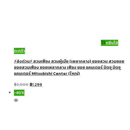
หยิบใส่
ตะกร้า
⚡ส่งด่วน⚡ สวมเฟือง สวมผู้เมีย (เพลากลาง) ยอยสวม สวมยอย
ยอยสวมเฟือง ยอยเพลากลาง เฟือง ยอย แคนเตอร์ มิตซู มิตซู
แคนเตอร์ Mitsubishi Canter (ใหญ่)
฿
2,000
฿
1,299
-40%