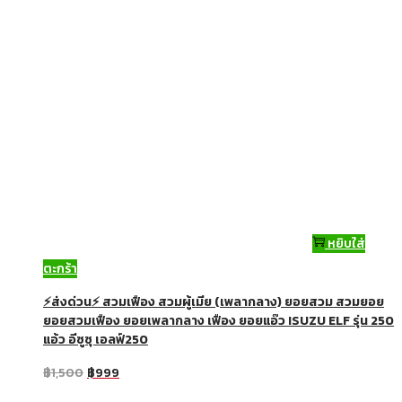
หยิบใส่
ตะกร้า
⚡ส่งด่วน⚡ สวมเฟือง สวมผู้เมีย (เพลากลาง) ยอยสวม สวมยอย
ยอยสวมเฟือง ยอยเพลากลาง เฟือง ยอยแอ๊ว ISUZU ELF รุ่น 250
แอ้ว อีซูซุ เอลฟ์250
฿
1,500
฿
999