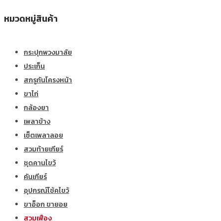
หมวดหมู่สินค้า
กระปุกพวงมาลัย
ประเก็น
สกรูกันโครงหน้า
ขาไก่
กล้องยา
เพลาข้าง
เซ็ตเพลาลอย
สวมท้ายเกียร์
ชุดคานไขว้
คันเกียร์
อุปกรณ์โช้คไขว้
ขาอ็อก ขายอย
สวมเฟือง