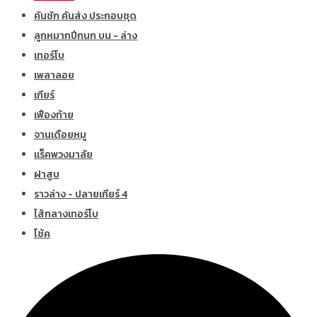
คันชัก คันส่ง ประกอบชุด
ลูกหมากปีกนก บน - ล่าง
เทอร์โบ
เพลาลอย
เกียร์
เฟืองท้าย
จานเดือยหมู
แร็คพวงมาลัย
ฝาสูบ
ราวล่าง - ปลายเกียร์ 4
ไส้กลางเทอร์โบ
โช้ค