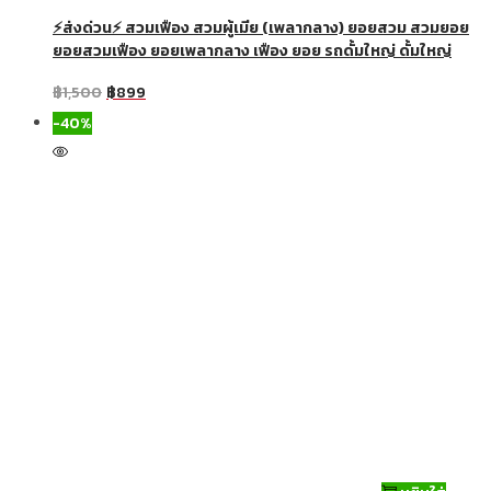
⚡ส่งด่วน⚡ สวมเฟือง สวมผู้เมีย (เพลากลาง) ยอยสวม สวมยอย
ยอยสวมเฟือง ยอยเพลากลาง เฟือง ยอย รถดั้มใหญ่ ดั้มใหญ่
฿
1,500
฿
899
-40%