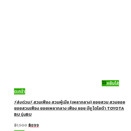
หยิบใส่
ตะกร้า
⚡ส่งด่วน⚡ สวมเฟือง สวมผู้เมีย (เพลากลาง) ยอยสวม สวมยอย
ยอยสวมเฟือง ยอยเพลากลาง เฟือง ยอย บียู โตโยต้า TOYOTA
BU รุ่นBU
฿
1,500
฿
899