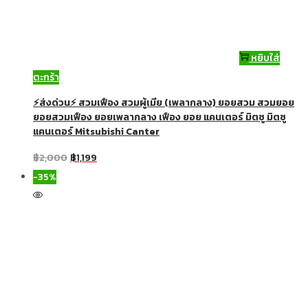
หยิบใส่
ตะกร้า
⚡ส่งด่วน⚡ สวมเฟือง สวมผู้เมีย (เพลากลาง) ยอยสวม สวมยอย
ยอยสวมเฟือง ยอยเพลากลาง เฟือง ยอย แคนเตอร์ มิตซู มิตซู
แคนเตอร์ Mitsubishi Canter
฿
2,000
฿
1,199
-35%