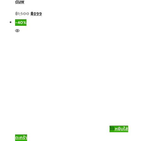
ดัมพ์
฿
1,500
฿
899
-40%
หยิบใส่
ตะกร้า