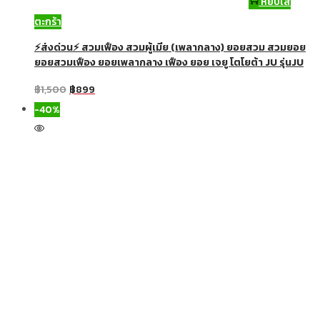
หยิบใส่
ตะกร้า
⚡ส่งด่วน⚡ สวมเฟือง สวมผู้เมีย (เพลากลาง) ยอยสวม สวมยอย
ยอยสวมเฟือง ยอยเพลากลาง เฟือง ยอย เจยู โตโยต้า JU รุ่นJU
฿
1,500
฿
899
-40%