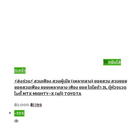
หยิบใส่
ตะกร้า
⚡ส่งด่วน⚡ สวมเฟือง สวมผู้เมีย (เพลากลาง) ยอยสวม สวมยอย
ยอยสวมเฟือง ยอยเพลากลาง เฟือง ยอย โตโยต้า 3L ตู้หัวจรวด
ไมตี้ MTX MIGHTY-X (แท้) TOYOTA
฿
2,000
฿
1,199
-33%