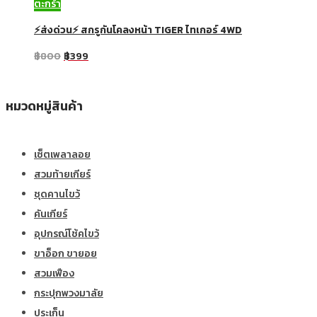
ตะกร้า
⚡ส่งด่วน⚡ สกรูกันโคลงหน้า TIGER ไทเกอร์ 4WD
฿
800
฿
399
หมวดหมู่สินค้า
เซ็ตเพลาลอย
สวมท้ายเกียร์
ชุดคานไขว้
คันเกียร์
อุปกรณ์โช้คไขว้
ขาอ็อก ขายอย
สวมเฟือง
กระปุกพวงมาลัย
ประเก็น