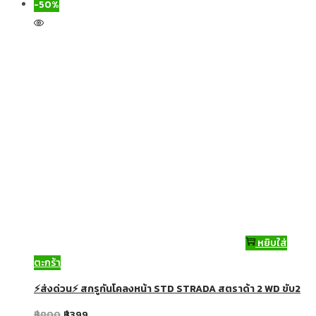
-50%
หยิบใส่
ตะกร้า
⚡ส่งด่วน⚡ สกรูกันโคลงหน้า STD STRADA สตราด้า 2 WD ขับ2
฿
800
฿
399