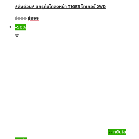
⚡ส่งด่วน⚡ สกรูกันโคลงหน้า TIGER ไทเกอร์ 2WD
฿
800
฿
399
-50%
หยิบใส่