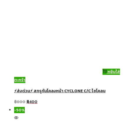
หยิบใส่
ตะกร้า
⚡ส่งด่วน⚡ สกรูกันโคลงหน้า CYCLONE C/C ไซโคลน
฿
800
฿
400
-50%