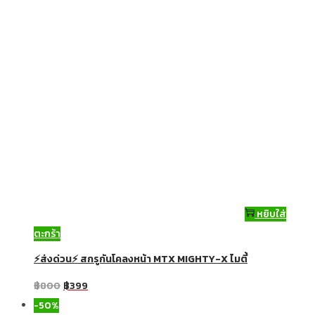
หยิบใส่
ตะกร้า
⚡ส่งด่วน⚡ สกรูกันโคลงหน้า MTX MIGHTY-X ไมตี้
฿
800
฿
399
-50%