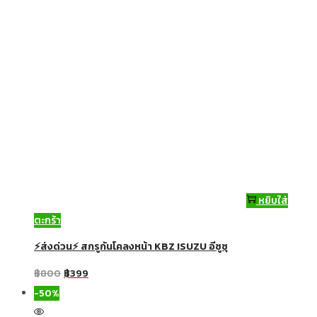
หยิบใส่
ตะกร้า
⚡ส่งด่วน⚡ สกรูกันโคลงหน้า KBZ ISUZU อีซูซุ
฿
800
฿
399
-50%