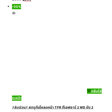
-50%
หยิบใส่
ตะกร้า
⚡ส่งด่วน⚡ สกรูกันโคลงหน้า TFR ทีเอฟอาร์ 2 WD ขับ 2