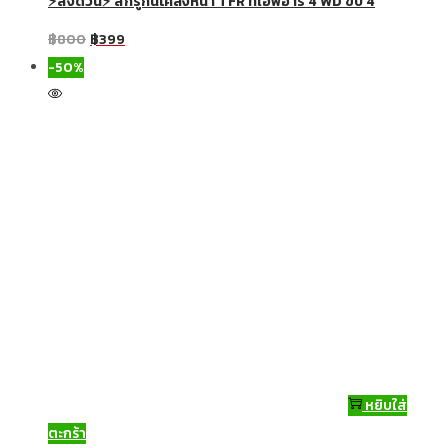
⚡ส่งด่วน⚡ สกรูกันโคลงหน้า TFR ทีเอฟอาร์ 4 WD ขับ 4
฿
800
฿
399
-50%
หยิบใส่
ตะกร้า