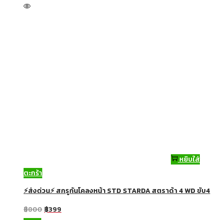
หยิบใส่
ตะกร้า
⚡ส่งด่วน⚡ สกรูกันโคลงหน้า STD STARDA สตราด้า 4 WD ขับ4
฿
800
฿
399