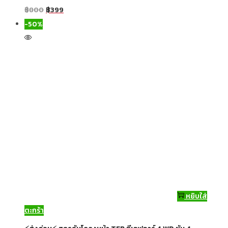
฿
800
฿
399
-50%
หยิบใส่
ตะกร้า