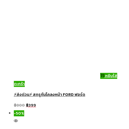
หยิบใส่
ตะกร้า
⚡ส่งด่วน⚡ สกรูกันโคลงหน้า FORD ฟอร์ด
฿
800
฿
399
-50%