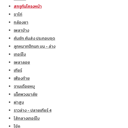
สกรูกันโครงหน้า
ขาไก่
กล้องยา
เพลาข้าง
คันชัก คันส่ง ประกอบชุด
ลูกหมากปีกนก บน - ล่าง
เทอร์โบ
เพลาลอย
เกียร์
เฟืองท้าย
จานเดือยหมู
แร็คพวงมาลัย
ฝาสูบ
ราวล่าง - ปลายเกียร์ 4
ไส้กลางเทอร์โบ
โช้ค